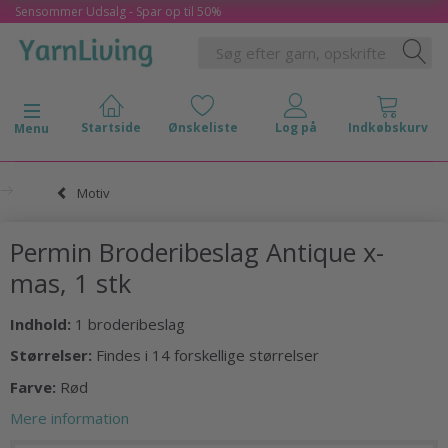
Sensommer Udsalg - Spar op til 50%
Skifte navigation
Menu
Motiv
Permin Broderibeslag Antique x-
mas, 1 stk
Indhold:
1 broderibeslag
Størrelser:
Findes i 14 forskellige størrelser
Farve:
Rød
Mere information