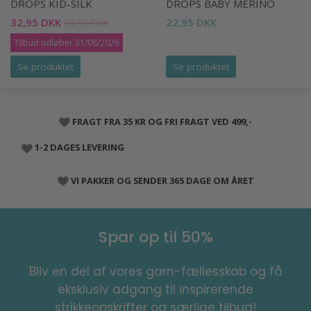
DROPS KID-SILK
DROPS BABY MERINO
32,95 DKK
22,95 DKK
34,95 DKK
Tilbud udløber 31/08/2026
Se produktet
Se produktet
FRAGT FRA 35 KR OG FRI FRAGT VED 499,-
1-2 DAGES LEVERING
VI PAKKER OG SENDER 365 DAGE OM ÅRET
Spar op til 50%
Bliv en del af vores garn-fællesskab og få
eksklusiv adgang til inspirerende
strikkeopskrifter og særlige tilbud!