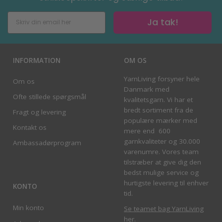
Ja tak!
INFORMATION
OM OS
YarnLiving forsyner hele
Om os
Danmark med
Ofte stillede spørgsmål
kvalitetsgarn. Vi har et
bredt sortiment fra de
Fragt og levering
populære mærker med
Kontakt os
mere end 600
garnkvaliteter og 30.000
Ambassadørprogram
varenumre. Vores team
tilstræber at give dig den
bedst mulige service og
hurtigste levering til enhver
KONTO
tid.
Min konto
Se teamet bag YarnLiving
her
.