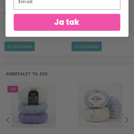
DROPS ALASKA
KNITPRO STRØMPEPINDE
SYMFONIE 15 CM (2.50-
Ja tak
14,95 DKK
8.00MM)
55,95 DKK
Se produktet
Se produktet
ANBEFALET TIL DIG
-6%