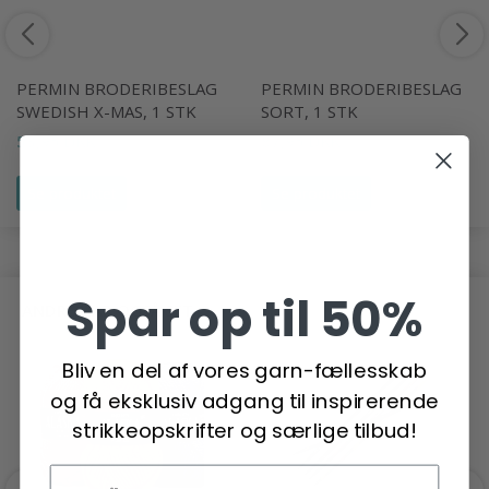
PERMIN BRODERIBESLAG
PERMIN BRODERIBESLAG
SWEDISH X-MAS, 1 STK
SORT, 1 STK
53,95 DKK
87,95 DKK
Se produktet
Se produktet
Spar op til 50%
ANDRE HAR OGSÅ SET
Bliv en del af vores garn-fællesskab
og få eksklusiv adgang til inspirerende
strikkeopskrifter og særlige tilbud!