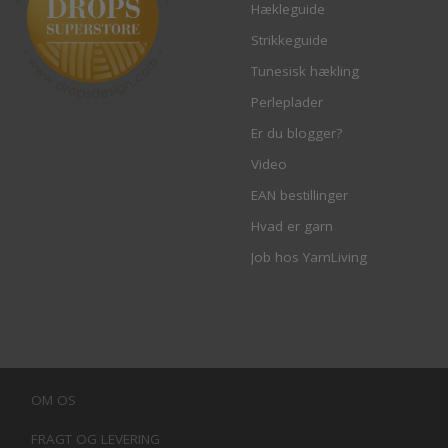
Hækleguide
Strikkeguide
Tunesisk hækling
Perleplader
Er du blogger?
Video
EAN bestillinger
Hvad er garn
Job hos YarnLiving
OM OS
FRAGT OG LEVERING