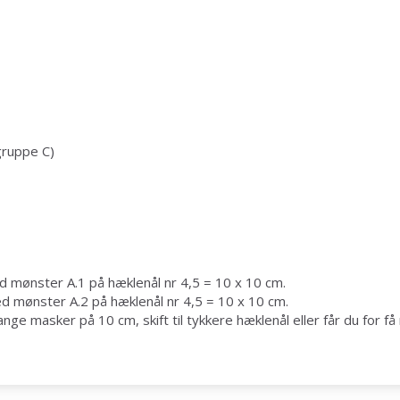
gruppe C)
Spar op til 50%
Bliv en del af vores garn-fællesskab
og få eksklusiv adgang til inspirerende
 mønster A.1 på hæklenål nr 4,5 = 10 x 10 cm.
strikkeopskrifter og særlige tilbud!
d mønster A.2 på hæklenål nr 4,5 = 10 x 10 cm.
ge masker på 10 cm, skift til tykkere hæklenål eller får du for få 