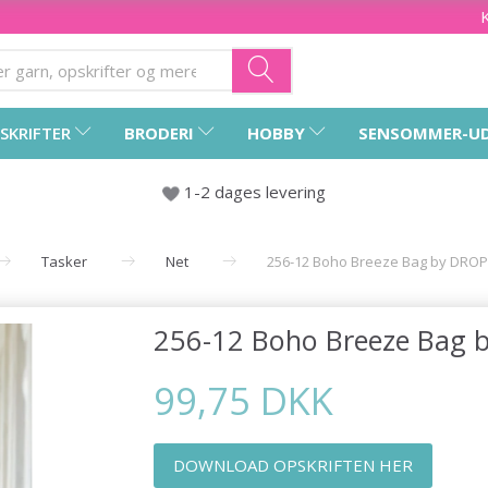
SKRIFTER
BRODERI
HOBBY
SENSOMMER-U
1-2 dages levering
Tasker
Net
256-12 Boho Breeze Bag by DROP
256-12 Boho Breeze Bag 
99,75 DKK
DOWNLOAD OPSKRIFTEN HER