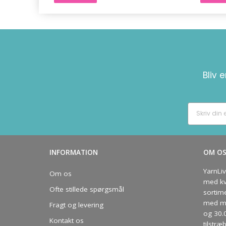
Bliv 
INFORMATION
OM O
YarnLi
Om os
med kva
Ofte stillede spørgsmål
sortim
med me
Fragt og levering
og 30.
Kontakt os
tilstræ