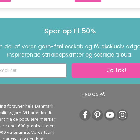
Spar op til 50%
en del af vores garn-fællesskab og få eksklusiv adga
inspirerende strikkeopskrifter og særlige tilbud!
Ja tak!
S
FIND OS PÅ
ving forsyner hele Danmark
litetsgarn. Vi har et bredt
ent fra de populære mærker
re end 600 garnkvaliteter
000 varenumre. Vores team
ber at give dig den bedst