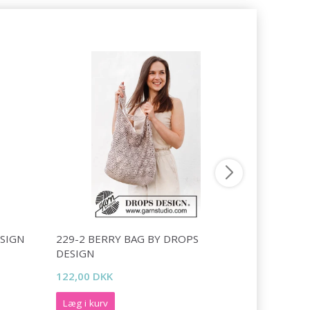
ESIGN
229-2 BERRY BAG BY DROPS
0-1130 D
DESIGN
100,00 DK
122,00 DKK
Læg i kurv
Læg i kurv