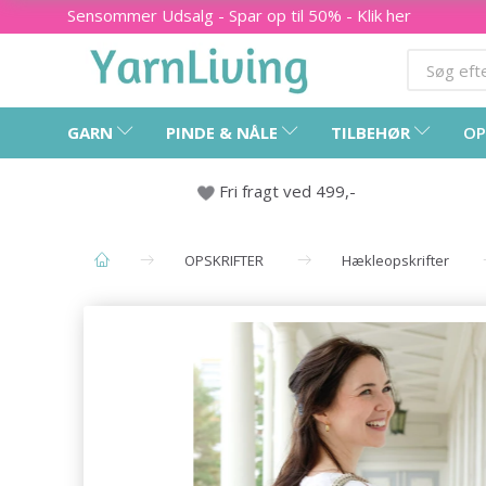
Sensommer Udsalg - Spar op til 50% - Klik her
GARN
PINDE & NÅLE
TILBEHØR
OP
Fri fragt ved 499,-
OPSKRIFTER
Hækleopskrifter