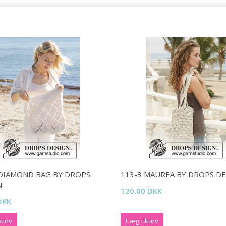
Ja tak
 DIAMOND BAG BY DROPS
113-3 MAUREA BY DROPS D
N
120,00 DKK
DKK
kurv
Læg i kurv