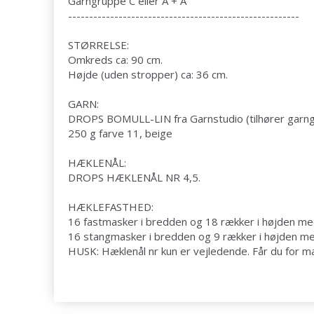
Garngruppe
C eller A + A
-------------------------------------------------------
STØRRELSE:
Omkreds
ca: 90 cm.
Højde (uden stropper) ca: 36 cm.
GARN:
DROPS BOMULL-LIN fra Garnstudio (tilhører garn
250 g farve 11, beige
HÆKLENÅL
:
DROPS HÆKLENÅL NR 4,5.
HÆKLEFASTHED
:
16
fastmasker
i bredden og 18 rækker i højden med
16
stangmasker
i bredden og 9 rækker i højden me
HUSK: Hæklenål nr kun er vejledende. Får du for man