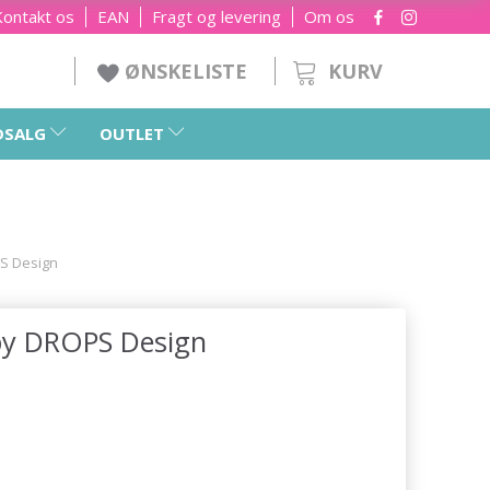
Kontakt os
EAN
Fragt og levering
Om os
KURV
ØNSKELISTE
DSALG
OUTLET
S Design
by DROPS Design