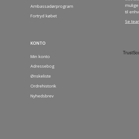
mulige 
Ambassadørprogram
til enhv
Fortryd købet
Se tea
KONTO
Min konto
Adressebog
Ønskeliste
Ordrehistorik
Nyhedsbrev