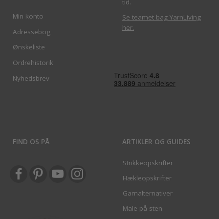
tid.
Min konto
Se teamet bag YarnLiving
her
.
Adressebog
Ønskeliste
Ordrehistorik
Nyhedsbrev
FIND OS PÅ
ARTIKLER OG GUIDES
Strikkeopskrifter
Hækleopskrifter
Garnalternativer
Male på sten