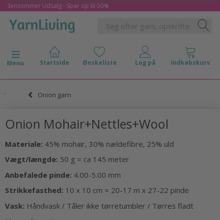
Sensommer Udsalg - Spar op til 50%
Skifte navigation
Menu
Onion garn
Onion Mohair+Nettles+Wool
Materiale:
45% mohair, 30% nældefibre, 25% uld
Vægt/længde:
50 g = ca 145 meter
Anbefalede pinde:
4.00-5.00 mm
Strikkefasthed:
10 x 10 cm = 20-17 m x 27-22 pinde
Vask:
Håndvask / Tåler ikke tørretumbler / Tørres fladt