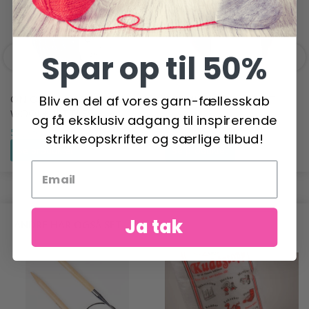
Spar op til 50%
ONION NO. 6 ORGANIC
PERMIN ANGEL PRINT
Bliv en del af vores garn-fællesskab
WOOL+NETTLES
100,00 DKK
og få eksklusiv adgang til inspirerende
50,95 DKK
strikkeopskrifter og særlige tilbud!
Se produktet
Se produktet
Ja tak
ANDRE HAR OGSÅ SET