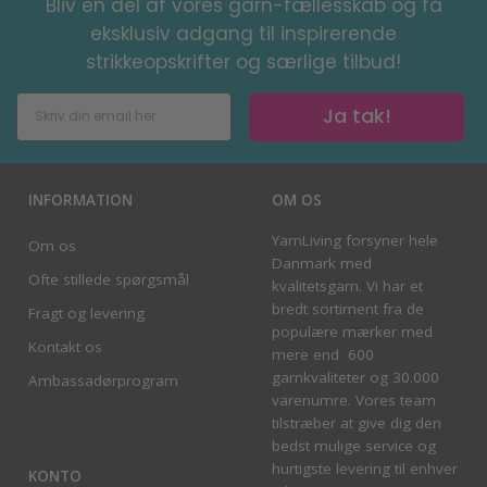
Bliv en del af vores garn-fællesskab og få
eksklusiv adgang til inspirerende
strikkeopskrifter og særlige tilbud!
Ja tak!
INFORMATION
OM OS
YarnLiving forsyner hele
Om os
Danmark med
Ofte stillede spørgsmål
kvalitetsgarn. Vi har et
bredt sortiment fra de
Fragt og levering
populære mærker med
Kontakt os
mere end 600
garnkvaliteter og 30.000
Ambassadørprogram
varenumre. Vores team
tilstræber at give dig den
bedst mulige service og
hurtigste levering til enhver
KONTO