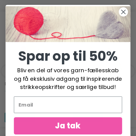
ANDRE HAR OGSÅ SET
Spar op til 50%
Bliv en del af vores garn-fællesskab
og få eksklusiv adgang til inspirerende
DROPS PARIS
KNITPRO SYMFONIE
strikkeopskrifter og særlige tilbud!
UDSKIFTLIGE RUNDPINDE
12,95 DKK
(3-15.00MM)
47,95 DKK
Se produktet
Se produktet
Ja tak