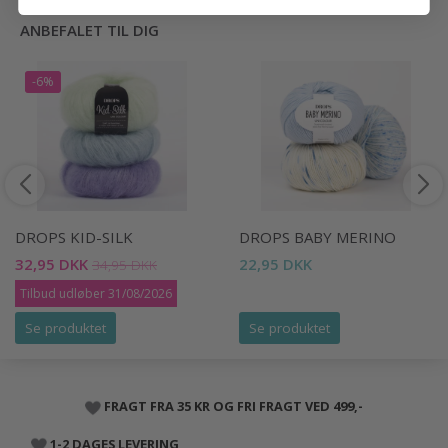
ANBEFALET TIL DIG
-6%
DROPS KID-SILK
DROPS BABY MERINO
32,95 DKK
22,95 DKK
34,95 DKK
Tilbud udløber 31/08/2026
Se produktet
Se produktet
FRAGT FRA 35 KR OG FRI FRAGT VED 499,-
1-2 DAGES LEVERING