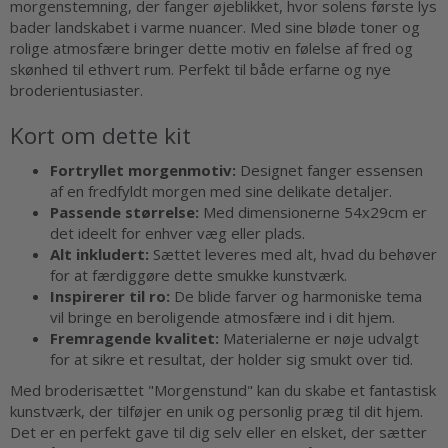
morgenstemning, der fanger øjeblikket, hvor solens første lys
bader landskabet i varme nuancer. Med sine bløde toner og
rolige atmosfære bringer dette motiv en følelse af fred og
skønhed til ethvert rum. Perfekt til både erfarne og nye
broderientusiaster.
Kort om dette kit
Fortryllet morgenmotiv:
Designet fanger essensen
af en fredfyldt morgen med sine delikate detaljer.
Passende størrelse:
Med dimensionerne 54x29cm er
det ideelt for enhver væg eller plads.
Alt inkludert:
Sættet leveres med alt, hvad du behøver
for at færdiggøre dette smukke kunstværk.
Inspirerer til ro:
De blide farver og harmoniske tema
vil bringe en beroligende atmosfære ind i dit hjem.
Fremragende kvalitet:
Materialerne er nøje udvalgt
for at sikre et resultat, der holder sig smukt over tid.
Med broderisættet "Morgenstund" kan du skabe et fantastisk
kunstværk, der tilføjer en unik og personlig præg til dit hjem.
Det er en perfekt gave til dig selv eller en elsket, der sætter