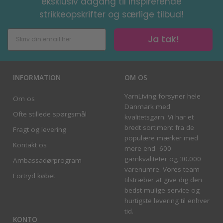
eksklusiv adgang til inspirerende
strikkeopskrifter og særlige tilbud!
Ja tak!
INFORMATION
OM OS
YarnLiving forsyner hele
Om os
Danmark med
Ofte stillede spørgsmål
kvalitetsgarn. Vi har et
bredt sortiment fra de
Fragt og levering
populære mærker med
Kontakt os
mere end 600
garnkvaliteter og 30.000
Ambassadørprogram
varenumre. Vores team
Fortryd købet
tilstræber at give dig den
bedst mulige service og
hurtigste levering til enhver
tid.
KONTO