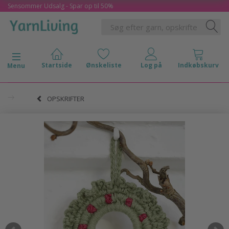
Sensommer Udsalg - Spar op til 50%
Skifte navigation
Menu
OPSKRIFTER