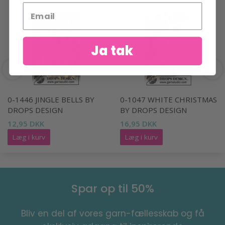
Ja tak
0-1446 JINGLE BELLS BY
0-1047 WHITE CHRISTMAS
DROPS DESIGN
BY DROPS DESIGN
12,95 DKK
16,95 DKK
Læg i kurv
Læg i kurv
Spar op til 50%
Bliv en del af vores garn-fællesskab og få