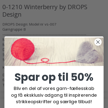
0-1210 Winterberry by DROPS
Design
DROPS Design: Model nr vs-007
Garngruppe B
----------------------------------------------------------
Mål: Diameter: ca 8,5 cm.
Materialer:
DROPS BELLE fra Garnstudio
50 g f.nr 10, mosgrøn
50 g f.nr 12, kirsebær
Kransen vejer ca 5 g uden gardinringen.
Spar op til 50%
DROPS HÆKLENÅL nr 2,5 – eller den nål du skal bruge for at
få 24 fm på 10 cm i bredden.
TILBEHØR: Gardinring på 4 cm i diameter.
Bliv en del af vores garn-fællesskab
og få eksklusiv adgang til inspirerende
strikkeopskrifter og særlige tilbud!
POPULÆRE ALTERNATIVER