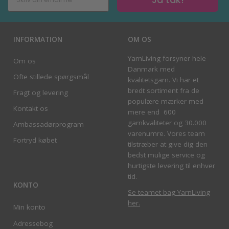
INFORMATION
OM OS
YarnLiving forsyner hele
Om os
Danmark med
Ofte stillede spørgsmål
kvalitetsgarn. Vi har et
bredt sortiment fra de
Fragt og levering
populære mærker med
Kontakt os
mere end 600
garnkvaliteter og 30.000
Ambassadørprogram
varenumre. Vores team
Fortryd købet
tilstræber at give dig den
bedst mulige service og
hurtigste levering til enhver
tid.
KONTO
Se teamet bag YarnLiving
her
.
Min konto
Adressebog