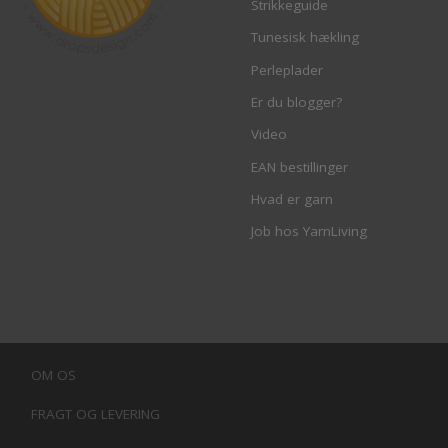
Strikkeguide
Tunesisk hækling
Perleplader
Er du blogger?
Video
EAN bestillinger
Hvad er garn
Job hos YarnLiving
OM OS
FRAGT OG LEVERING