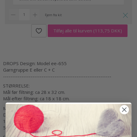
Fjern fra kit
Tilføj alle til kurven
(113,75 DKK)
DROPS Design: Model ee-655
Garngruppe E eller C + C
-----------------------------------------------------------
STØRRELSE:
Mål før filtning: ca 28 x 32 cm.
Mål efter filtning: ca 18 x 18 cm.
MATERIALER:
DROPS Snow fra Garnstudio (tilhører garngruppe E)
150 g farve 46, mellemgrå
50 g farve 56, julerød