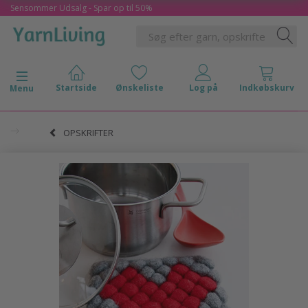
Sensommer Udsalg - Spar op til 50%
Skifte navigation
Menu
OPSKRIFTER