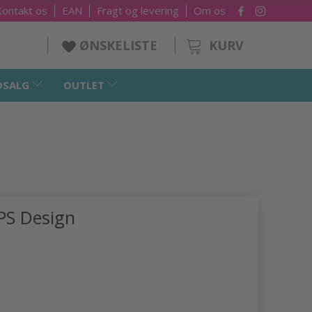
Kontakt os
EAN
Fragt og levering
Om os
KURV
ØNSKELISTE
DSALG
OUTLET
PS Design