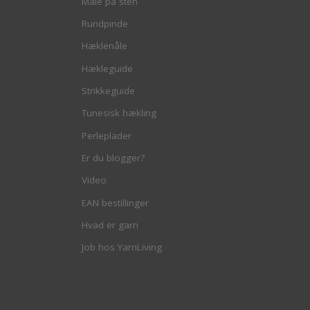
Male på sten
Rundpinde
Hæklenåle
Hækleguide
Strikkeguide
Tunesisk hækling
Perleplader
Er du blogger?
Video
EAN bestillinger
Hvad er garn
Job hos YarnLiving