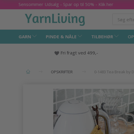
Sensommer Udsalg - Spar op til 50% - Klik her
GARN
PINDE & NÅLE
TILBEHØR
OP
Fri fragt ved 499,-
OPSKRIFTER
0-1483 Tea Break by