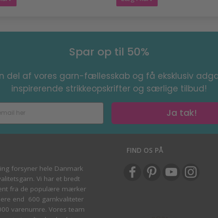
Spar op til 50%
en del af vores garn-fællesskab og få eksklusiv adga
inspirerende strikkeopskrifter og særlige tilbud!
Ja tak!
S
FIND OS PÅ
ving forsyner hele Danmark
litetsgarn. Vi har et bredt
ent fra de populære mærker
re end 600 garnkvaliteter
000 varenumre. Vores team