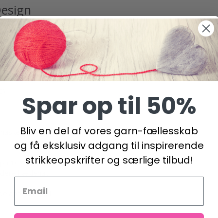
esign
C)
Spar op til 50%
Bliv en del af vores garn-fællesskab
asker i højden = 10 x 10 cm.
og få eksklusiv adgang til inspirerende
strikkeopskrifter og særlige tilbud!
å 10 cm, skift til tykkere
ndere hæklenål.
delapperne op i.