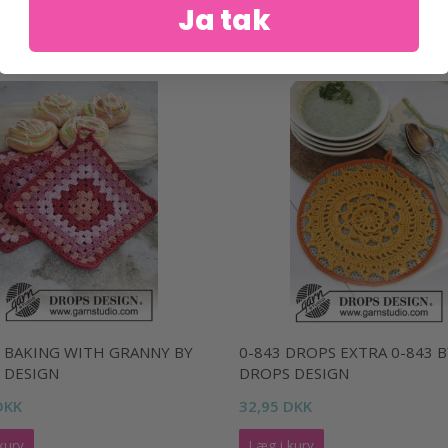
Ja tak
1 BAKING WITH GRANNY BY
0-843 DROPS EXTRA 0-843 B
 DESIGN
DROPS DESIGN
DKK
32,95 DKK
kurv
Læg i kurv