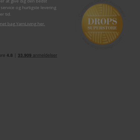
ber at give dig den bedst
service og hurtigste levering
er tid.
met bag YarnLiving her
.