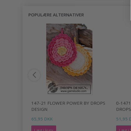
POPULÆRE ALTERNATIVER
ERS BY
147-21 FLOWER POWER BY DROPS
0-147
DESIGN
DROPS
65,95 DKK
51,95 
Læg i kurv
Læg i 