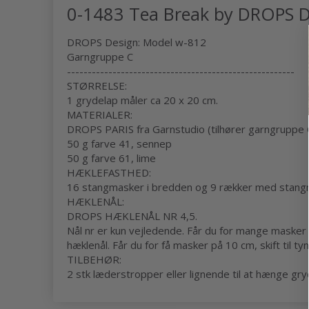
0-1483 Tea Break by DROPS D
DROPS Design: Model w-812
Garngruppe C
-------------------------------------------------------
STØRRELSE:
1 grydelap måler ca 20 x 20 cm.
MATERIALER:
DROPS PARIS fra Garnstudio (tilhører garngruppe 
50 g farve 41, sennep
50 g farve 61, lime
HÆKLEFASTHED:
16 stangmasker i bredden og 9 rækker med stangm
HÆKLENÅL:
DROPS HÆKLENÅL NR 4,5.
Nål nr er kun vejledende. Får du for mange masker p
hæklenål. Får du for få masker på 10 cm, skift til ty
TILBEHØR:
2 stk læderstropper eller lignende til at hænge gry