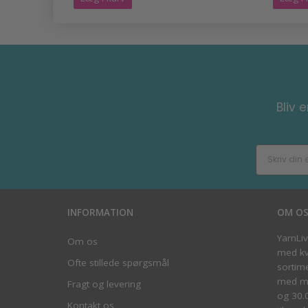
Bliv 
INFORMATION
OM O
YarnLi
Om os
med kva
Ofte stillede spørgsmål
sortim
med me
Fragt og levering
og 30.
Kontakt os