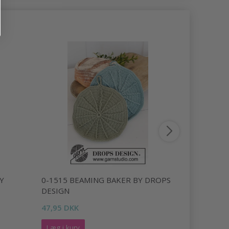
Y
0-1515 BEAMING BAKER BY DROPS
0-765 BU
DESIGN
DESIGN
47,95 DKK
90,95 DKK
Læg i kurv
Læg i kurv