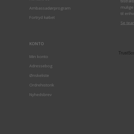
tilstræ
mulige 
Ambassadørprogram
til enhv
Fortryd købet
Se tea
KONTO
Min konto
Adressebog
Ønskeliste
Ordrehistorik
Nyhedsbrev