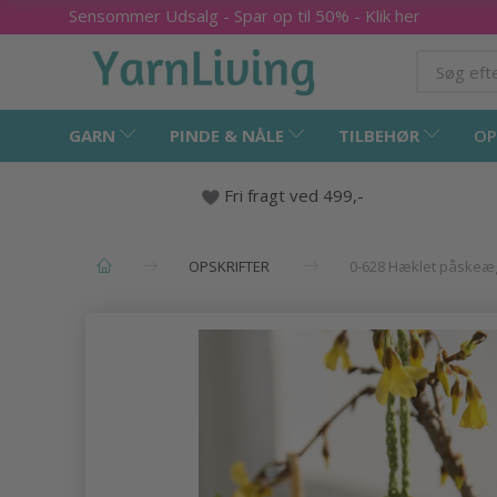
Sensommer Udsalg - Spar op til 50% - Klik her
GARN
PINDE & NÅLE
TILBEHØR
OP
Fri fragt ved 499,-
OPSKRIFTER
0-628 Hæklet påskeæ