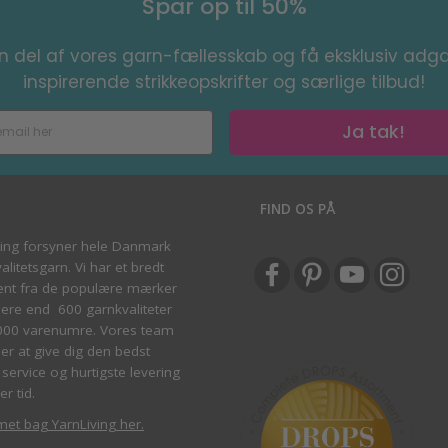
Spar op til 50%
en del af vores garn-fællesskab og få eksklusiv adga
inspirerende strikkeopskrifter og særlige tilbud!
Ja tak!
S
FIND OS PÅ
ving forsyner hele Danmark
litetsgarn. Vi har et bredt
ent fra de populære mærker
re end 600 garnkvaliteter
000 varenumre. Vores team
ber at give dig den bedst
service og hurtigste levering
er tid.
met bag YarnLiving her
.