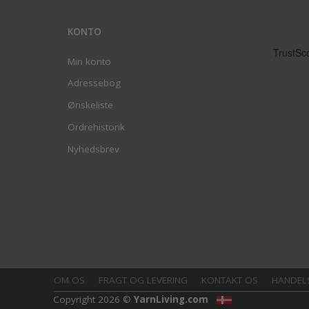
KONTO
Min konto
Adressebog
Ønskeliste
Ordrehistorik
Nyhedsbrev
OM OS
FRAGT OG LEVERING
KONTAKT OS
HANDEL
Copyright 2026 ©
YarnLiving.com