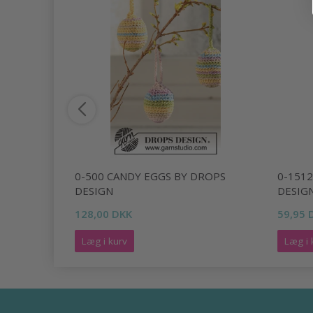
OPS
0-500 CANDY EGGS BY DROPS
0-151
DESIGN
DESIG
128,00 DKK
59,95 
Læg i kurv
Læg i 