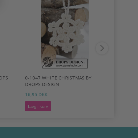
OPS
0-1047 WHITE CHRISTMAS BY
0-893 BLA
DROPS DESIGN
DESIGN
16,95 DKK
63,95 DKK
Læg i kurv
Læg i kurv