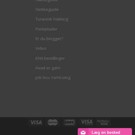
Strikkeguide
Tunesisk hækling
Perleplader
Er du blogger?
Video
EAN bestillinger
Hvad er garn
Job hos YarnLiving