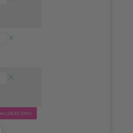
rven
(38,85 DKK)