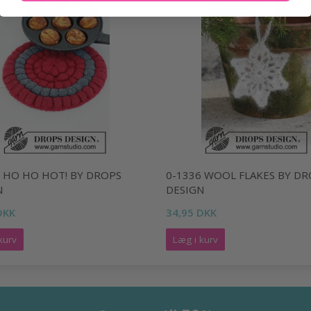
2 HO HO HOT! BY DROPS
0-1336 WOOL FLAKES BY DR
N
DESIGN
DKK
34,95 DKK
kurv
Læg i kurv