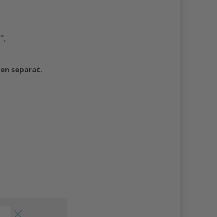
n
”.
ven separat.