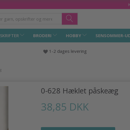
SKRIFTER
BRODERI
HOBBY
SENSOMMER-U
1-2 dages levering
g
0-628 Hæklet påskeæg
38,85 DKK