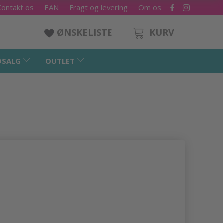
Kontakt os
EAN
Fragt og levering
Om os
KURV
ØNSKELISTE
DSALG
OUTLET