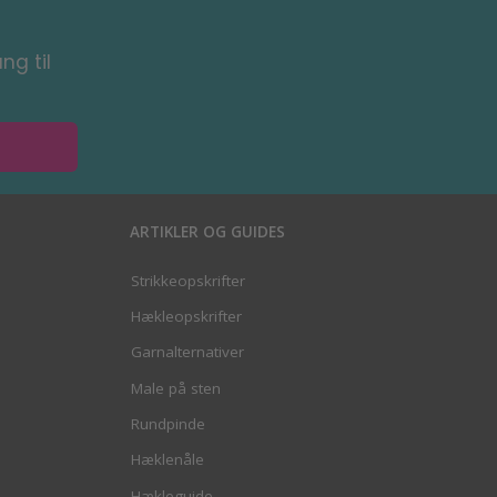
ng til
ARTIKLER OG GUIDES
Strikkeopskrifter
Hækleopskrifter
Garnalternativer
Male på sten
Rundpinde
Hæklenåle
Hækleguide