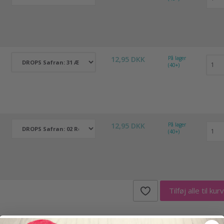
12,95 DKK
På lager
(40+)
12,95 DKK
På lager
(40+)
Tilføj alle til ku