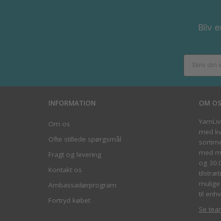
Bliv 
INFORMATION
OM O
YarnLi
Om os
med kva
Ofte stillede spørgsmål
sortim
med me
Fragt og levering
og 30.
Kontakt os
tilstræ
mulige 
Ambassadørprogram
til enhv
Fortryd købet
Se tea