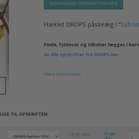
DOWNLOAD OPSKRIFTEN HER
Hæklet DROPS påskeæg i ”
Safra
Pinde, fyldevat og tilbehør lægges i kur
Se alle opskrifter fra DROPS her.
Mere information
UGE TIL OPSKRIFTEN
12,95 DKK
På lager
(40+)