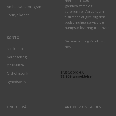
mere end 600
garnkvaliteter og 30.000
Ambassadørprogram
varenumre. Vores team
Fortryd købet
tilstræber at give dig den
bedst mulige service og
hurtigste levering til enhver
tid.
KONTO
Se teamet bag YarnLiving
her
.
Min konto
Adressebog
Ønskeliste
Ordrehistorik
Nyhedsbrev
FIND OS PÅ
ARTIKLER OG GUIDES