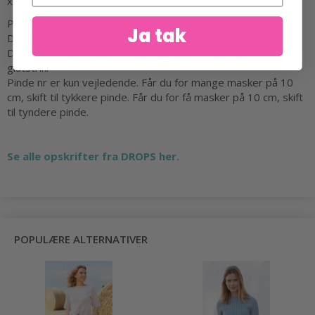
x 10 cm.
PINDE:
Ja tak
DROPS STRØMPEPINDE NR 3.
DROPS RUNDPINDE NR 3: Længde på 40 cm og 80 cm til
glatstrik.
Pinde nr er kun vejledende. Får du for mange masker på 10
cm, skift til tykkere pinde. Får du for få masker på 10 cm, skift
til tyndere pinde.
Se alle opskrifter fra DROPS her.
POPULÆRE ALTERNATIVER