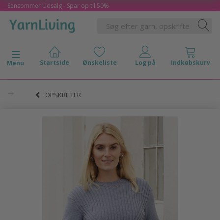
Sensommer Udsalg - Spar op til 50%
Skifte navigation
Menu
OPSKRIFTER