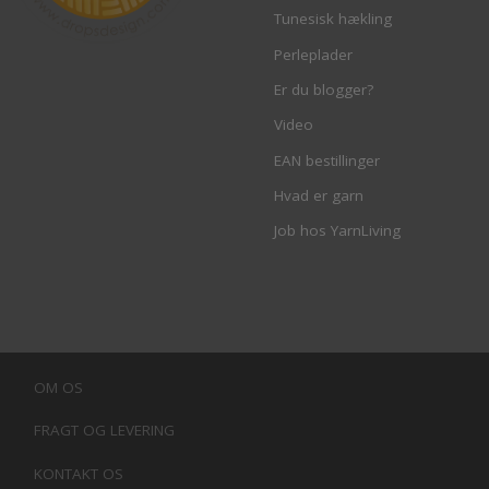
Tunesisk hækling
Perleplader
Er du blogger?
Video
EAN bestillinger
Hvad er garn
Job hos YarnLiving
OM OS
FRAGT OG LEVERING
KONTAKT OS