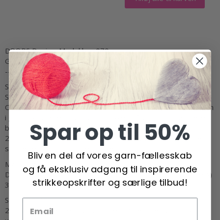
DROPS Design: Model bm-070
Garngruppe A
-------------------------------------------------------
STØRRELSE:
S - M - L - XL - XXL – XXXL
OBS: Målene på måleskitsen er opgivet med strikkefastheden
i glatstrik (gælder ryg- og forstykke). På grund af mønsteret
Spar op til 50%
bliver tøjet meget elastisk og vil trække sig ca 20-21-22-25-
28-30 cm sammen i bredden når tøjet ligger fladt. Strik den
størrelse du normalt ville strikke.
Bliv en del af vores garn-fællesskab
MATERIALER:
og få eksklusiv adgang til inspirerende
DROPS BABY MERINO fra Garnstudio (tilhører garngruppe A)
strikkeopskrifter og særlige tilbud!
350-400-400-450-500-550 g farve 37, lys lavendel
STRIKKEFASTHED:
24 masker i bredden og 32 pinde i højden med glatstrik = 10