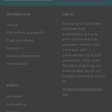
INFORMATION
OM OS
YarnLiving forsyner hele
Om os
Danmark med
Ofte stillede spørgsmål
kvalitetsgarn. Vi har et
bredt sortiment fra de
Fragt og levering
populære mærker med
Kontakt os
mere end 600
garnkvaliteter og 30.000
Ambassadørprogram
varenumre. Vores team
Fortryd købet
tilstræber at give dig den
bedst mulige service og
hurtigste levering til enhver
tid.
KONTO
Se teamet bag YarnLiving
her
.
Min konto
Adressebog