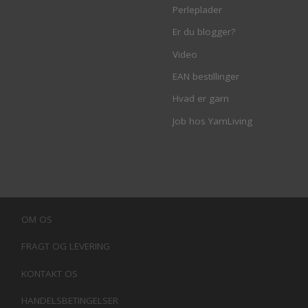
Perleplader
Er du blogger?
Video
EAN bestillinger
Hvad er garn
Job hos YarnLiving
OM OS
FRAGT OG LEVERING
KONTAKT OS
HANDELSBETINGELSER