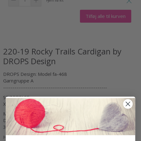
Fjern fra kit
Tilføj alle til kurven
220-19 Rocky Trails Cardigan by
DROPS Design
DROPS Design: Model fa-468
Garngruppe A
-------------------------------------------------------
STØRRELSE:
XS - S - M - L - XL - XXL
MATERIALER:
DROPS FABEL fra Garnstudio (tilhører garngruppe A)
300-350-400-400-450-500 g farve 651, sand
HÆKLEFASTHED: