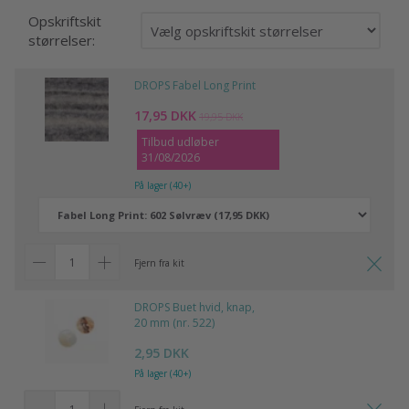
Opskriftskit
størrelser:
DROPS Fabel Long Print
17,95 DKK
19,95 DKK
Tilbud udløber
31/08/2026
På lager (40+)
Fjern fra kit
DROPS Buet hvid, knap,
20 mm (nr. 522)
2,95 DKK
På lager (40+)