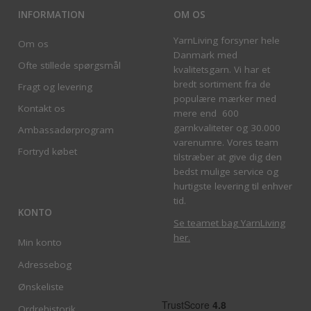
INFORMATION
OM OS
YarnLiving forsyner hele
Om os
Danmark med
Ofte stillede spørgsmål
kvalitetsgarn. Vi har et
bredt sortiment fra de
Fragt og levering
populære mærker med
Kontakt os
mere end 600
garnkvaliteter og 30.000
Ambassadørprogram
varenumre. Vores team
Fortryd købet
tilstræber at give dig den
bedst mulige service og
hurtigste levering til enhver
tid.
KONTO
Se teamet bag YarnLiving
her
.
Min konto
Adressebog
Ønskeliste
Ordrehistorik