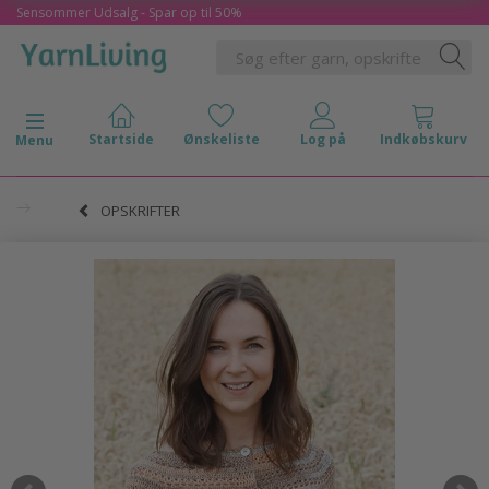
Sensommer Udsalg - Spar op til 50%
Skifte navigation
Menu
OPSKRIFTER