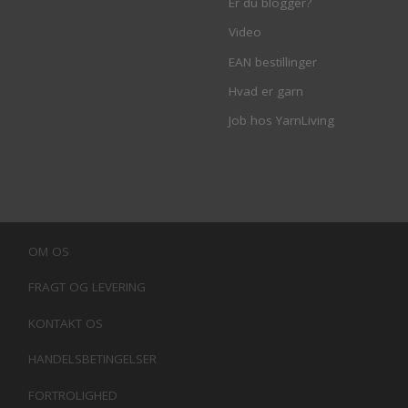
Er du blogger?
Video
EAN bestillinger
Hvad er garn
Job hos YarnLiving
OM OS
FRAGT OG LEVERING
KONTAKT OS
HANDELSBETINGELSER
FORTROLIGHED