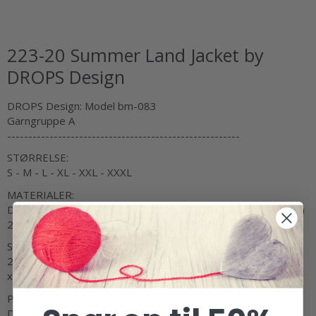
223-20 Summer Land Jacket by
DROPS Design
DROPS Design: Model bm-083
Garngruppe A
-------------------------------------------------------
STØRRELSE:
S - M - L - XL - XXL - XXXL
MATERIALER:
DROPS BABY MERINO fra Garnstudio (tilhører garngruppe A)
250-250-300-300-350-350 g farve 01, hvid
STRIKKEFASTHED:
24 masker i bredden og 32 pinde i højden med glatstrik = 10
x 10 cm.
PINDE:
DROPS RUNDPIND NR 4: Længde på 80 cm.