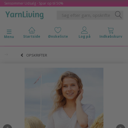
Sensommer Udsalg - Spar op til 50%
Skifte navigation
Menu
OPSKRIFTER