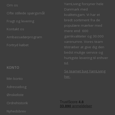
YarnLiving forsyner hele
Om os
Danmark med
Ofte stillede spørgsmål
kvalitetsgarn. Vi har et
bredt sortiment fra de
Fragt og levering
populære mærker med
Kontakt os
mere end 600
garnkvaliteter og 30.000
Ambassadørprogram
varenumre. Vores team
Fortryd købet
tilstræber at give dig den
bedst mulige service og
hurtigste levering til enhver
tid.
KONTO
Se teamet bag YarnLiving
her
.
Min konto
Adressebog
Ønskeliste
Ordrehistorik
Nyhedsbrev