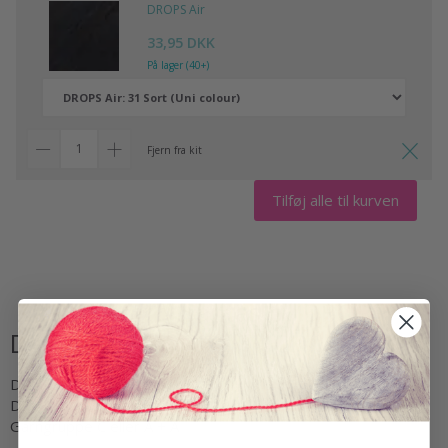
DROPS Air
33,95 DKK
På lager (40+)
Fjern fra kit
Tilføj alle til kurven
228-48 Merry Santas by DROPS
Design
DROPS 228-48
DROPS Design: Model ai-341
Garngruppe
C eller A + A
-------------------------------------------------------