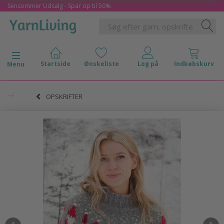
Sensommer Udsalg - Spar op til 50%
Skifte navigation
Menu
OPSKRIFTER