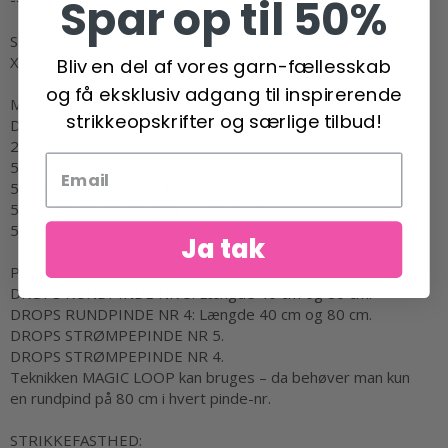
Spar op til 50%
STØRRELSE:
XS - S - M - L - XL - XXL
Bliv en del af vores garn-fællesskab
og få eksklusiv adgang til inspirerende
MATERIALER:
strikkeopskrifter og særlige tilbud!
DROPS AIR fra Garnstudio (tilhører garngruppe C)
250-300-300-300-350-350 g farve 04, mellemgrå
50-50-50-50-50-50 g farve 25, hindbær*
50-50-50-50-50-50 g farve 01, natur
50-50-50-50-50-50 g farve 02, hvede
50-50-50-50-50-50 g farve 31, sort
Ja tak
PINDE:
DROPS RUNDPINDE NR 5: Længde 40 cm og 80 cm.
DROPS RUNDPINDE NR 4: Længde 40 cm og 80 cm.
DROPS STRØMPEPINDE NR 5.
DROPS STRØMPEPINDE NR 4.
Teknikken
MAGIC LOOP
kan bruges – da behøver man kun
en
rundpind
på 80 cm i hvert pinde-nr.
STRIKKEFASTHED
: