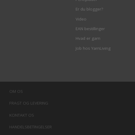
Er du blogger?
Video
EAN bestillinger
Hvad er garn
Job hos YarnLiving
OM OS
FRAGT OG LEVERING
KONTAKT OS
HANDELSBETINGELSER