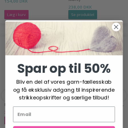
154,00 DKK
238,00 DKK
Læg i kurv
Se produktet
ANDRE HAR OGSÅ SET
-18%
Spar op til 50%
Bliv en del af vores garn-fællesskab
og få eksklusiv adgang til inspirerende
strikkeopskrifter og særlige tilbud!
HJERTEGARN TRUNTE
LANA GROSSA COOL WOOL
BIG
31,95 DKK
38,95 DKK
47,95 DKK
Tilbud udløber 31/08/2026