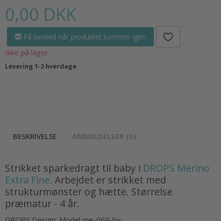
0,00 DKK
Få besked når produktet kommer igen
Ikke på lager
Levering 1-2 hverdage
BESKRIVELSE
ANMELDELSER (0)
Strikket sparkedragt til baby i
DROPS Merino
Extra Fine.
Arbejdet er strikket med
strukturmønster og hætte. Størrelse
præmatur - 4 år.
DROPS Design: Model me-069-by