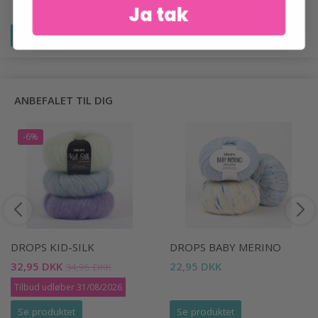
Ja tak
Se produktet
Se produktet
ANBEFALET TIL DIG
-6%
DROPS KID-SILK
DROPS BABY MERINO
32,95 DKK
22,95 DKK
34,95 DKK
Tilbud udløber 31/08/2026
Se produktet
Se produktet