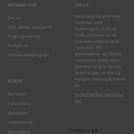
INFORMATION
OM OS
YarnLiving forsyner hele
Om os
Danmark med
Ofte stillede spørgsmål
kvalitetsgarn. Vi har et
bredt sortiment fra de
Fragt og levering
populære mærker med
Kontakt os
mere end 600
garnkvaliteter og 30.000
Ambassadørprogram
varenumre. Vores team
tilstræber at give dig den
bedst mulige service og
hurtigste levering til enhver
KONTO
tid.
Min konto
Se teamet bag YarnLiving
her
.
Adressebog
Ønskeliste
Ordrehistorik
Nyhedsbrev