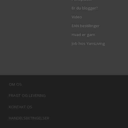
Er du blogger?
Video
EAN bestillinger
Hvad er garn
Job hos YarnLiving
OM OS
FRAGT OG LEVERING
KONTAKT OS
HANDELSBETINGELSER