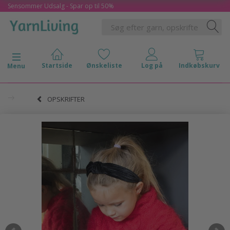
Sensommer Udsalg - Spar op til 50%
Skifte navigation
Menu
OPSKRIFTER