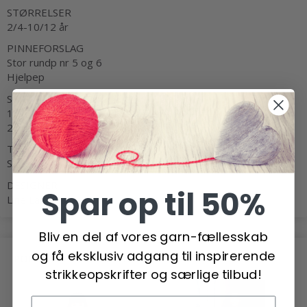
STØRRELSER
2/4-10/12 år
PINNEFORSLAG
Stor rundp nr 5 og 6
Hjelpep
STRIKKEFASTHET
13 m glattstrikk på p nr 6 = 10 cm
21 m flettestrikk på p nr 6 = 10 cm
TEKNIKK
Strikk
DESIGNER
Spar op til 50%
Line Langmo by House of Yarn
Bliv en del af vores garn-fællesskab
og få eksklusiv adgang til inspirerende
POPULÆRE ALTERNATIVER
strikkeopskrifter og særlige tilbud!