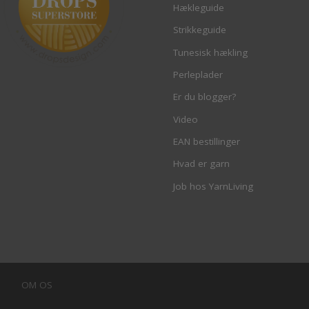
Hækleguide
Strikkeguide
Tunesisk hækling
Perleplader
Er du blogger?
Video
EAN bestillinger
Hvad er garn
Job hos YarnLiving
OM OS