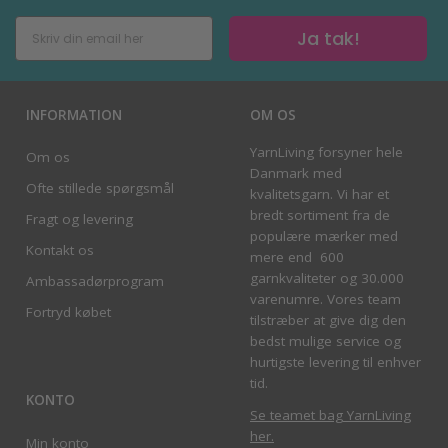
Ja tak!
INFORMATION
OM OS
YarnLiving forsyner hele
Om os
Danmark med
Ofte stillede spørgsmål
kvalitetsgarn. Vi har et
bredt sortiment fra de
Fragt og levering
populære mærker med
Kontakt os
mere end 600
garnkvaliteter og 30.000
Ambassadørprogram
varenumre. Vores team
Fortryd købet
tilstræber at give dig den
bedst mulige service og
hurtigste levering til enhver
tid.
KONTO
Se teamet bag YarnLiving
her
.
Min konto