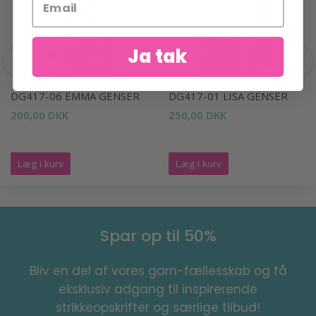
Ja tak
DG417-06 EMMA GENSER
DG417-01 LISA GENSER
200,00 DKK
250,00 DKK
Læg i kurv
Læg i kurv
Spar op til 50%
Bliv en del af vores garn-fællesskab og få
eksklusiv adgang til inspirerende
strikkeopskrifter og særlige tilbud!