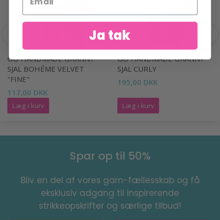
Ja tak
GO HANDMADE GRANNY
GO HANDMADE GRANNY
SJAL BOHÉME VELVET
SJAL CURLY
"FINE"
195,00 DKK
117,00 DKK
Læg i kurv
Læg i kurv
Spar op til 50%
Bliv en del af vores garn-fællesskab og få
eksklusiv adgang til inspirerende
strikkeopskrifter og særlige tilbud!