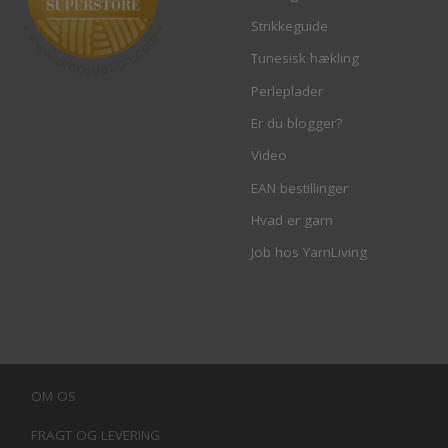
Strikkeguide
Tunesisk hækling
Perleplader
Er du blogger?
Video
EAN bestillinger
Hvad er garn
Job hos YarnLiving
OM OS
FRAGT OG LEVERING