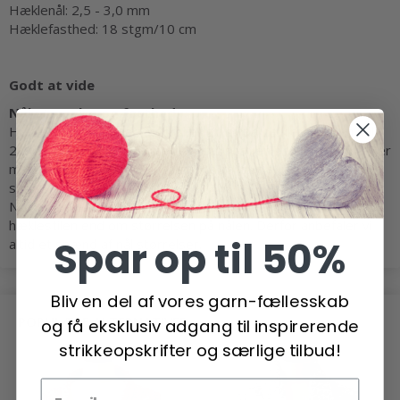
Hæklenål: 2,5 - 3,0 mm
Hæklefasthed: 18 stgm/10 cm
Godt at vide
Nål størrelse og fasthed
Hæklere, hækler meget forskelligt: nogle hækler med en nål
2,0 mm og skaber samme resultat som en person, der hækler
med en nål 4,0 mm. Dette har vi erfaret fra vores eget team,
som har været med til at hækle.
Nøglen til at hækle en bestemt størrelse, handler mere om
hæklestilen end om størrelsen på nålen. Derfor anbefaler vi
Spar op til 50%
altid et spænd af nål størrelser.
Bliv en del af vores garn-fællesskab
POPULÆRE ALTERNATIVER
og få eksklusiv adgang til inspirerende
strikkeopskrifter og særlige tilbud!