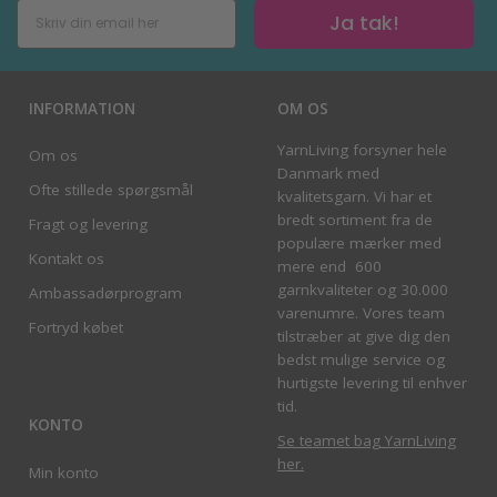
Ja tak!
INFORMATION
OM OS
YarnLiving forsyner hele
Om os
Danmark med
Ofte stillede spørgsmål
kvalitetsgarn. Vi har et
bredt sortiment fra de
Fragt og levering
populære mærker med
Kontakt os
mere end 600
garnkvaliteter og 30.000
Ambassadørprogram
varenumre. Vores team
Fortryd købet
tilstræber at give dig den
bedst mulige service og
hurtigste levering til enhver
tid.
KONTO
Se teamet bag YarnLiving
her
.
Min konto