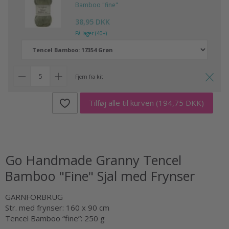
Bamboo "fine"
38,95 DKK
På lager (40+)
Fjern fra kit
Tilføj alle til kurven
(194,75 DKK)
Go Handmade Granny Tencel
Bamboo "Fine" Sjal med Frynser
GARNFORBRUG
Str. med frynser: 160 x 90 cm
Tencel Bamboo “fine”: 250 g