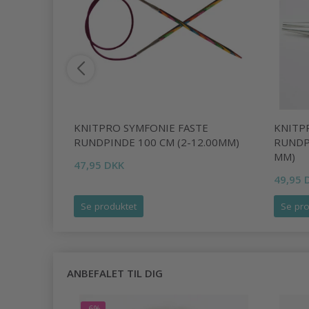
E
KNITPRO SYMFONIE FASTE
KNITP
00MM)
RUNDPINDE 100 CM (2-12.00MM)
RUNDPI
MM)
47,95 DKK
49,95 
Se produktet
Se pro
ANBEFALET TIL DIG
-6%