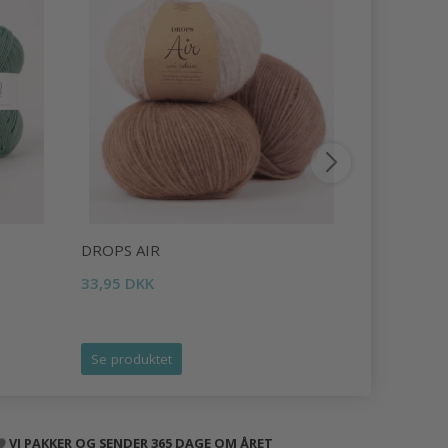
DROPS AIR
DROPS LI
33,95 DKK
16,95 DKK
Tilbud udlø
Se produktet
Se produk
VI PAKKER OG SENDER 365 DAGE OM ÅRET