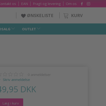
Kontakt os
EAN
Fragt og levering
Om os
KURV
ØNSKELISTE
DSALG
OUTLET
0
anmeldelser
Skriv anmeldelse
49,95 DKK
Læg i kurv