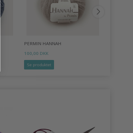
PERMIN HANNAH
LANG YARN
100,00 DKK
78,95 DKK
Se produktet
Se produk