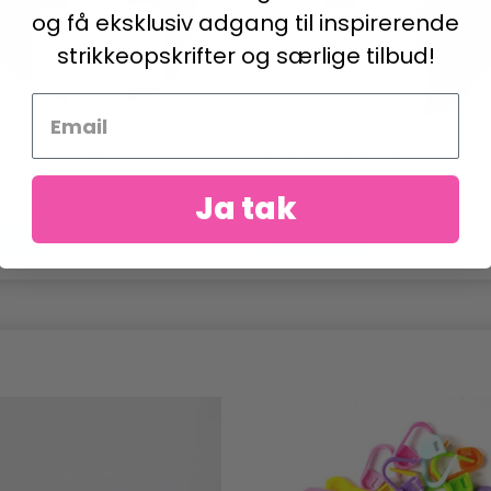
og få eksklusiv adgang til inspirerende
strikkeopskrifter og særlige tilbud!
N ANGEL PRINT
PERMIN KAMELIA
 DKK
64,95 DKK
Ja tak
duktet
Se produktet