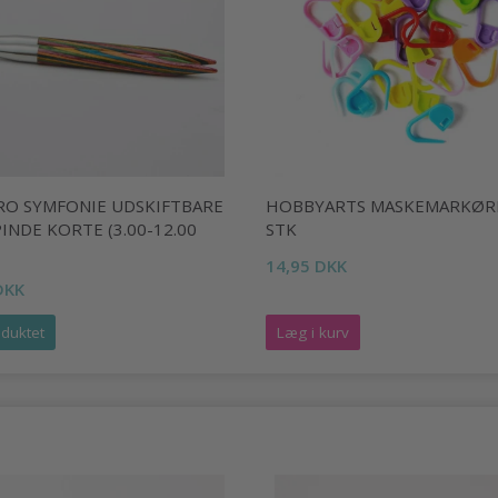
RO SYMFONIE UDSKIFTBARE
HOBBYARTS MASKEMARKØR
NDE KORTE (3.00-12.00
STK
14,95 DKK
DKK
duktet
Læg i kurv