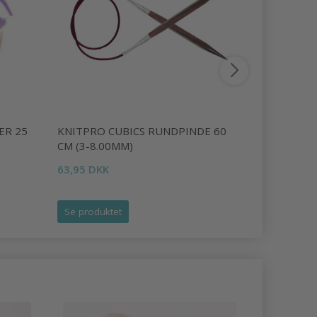
ER 25
KNITPRO CUBICS RUNDPINDE 60
HOBBYART
CM (3-8.00MM)
METAL 25
63,95 DKK
19,95 DKK
Se produktet
Læg i kurv