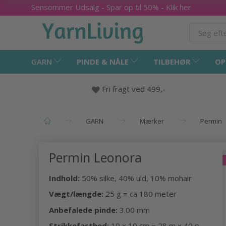
Sensommer Udsalg - Spar op til 50% - Klik her
GARN
PINDE & NÅLE
TILBEHØR
OP
Fri fragt ved 499,-
GARN
Mærker
Permin
Permin Leonora
Indhold:
50% silke, 40% uld, 10% mohair
Vægt/længde:
25 g = ca 180 meter
Anbefalede pinde:
3.00 mm
Strikkefasthed:
10 x 10 cm = 28 m x 40 p