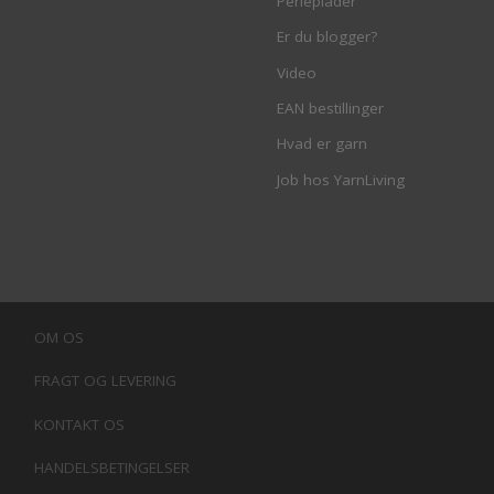
Perleplader
Er du blogger?
Video
EAN bestillinger
Hvad er garn
Job hos YarnLiving
OM OS
FRAGT OG LEVERING
KONTAKT OS
HANDELSBETINGELSER