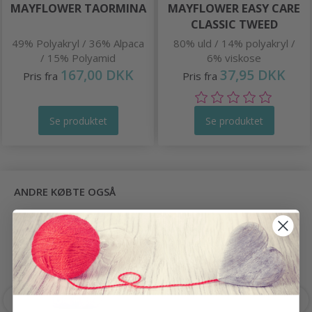
MAYFLOWER TAORMINA
MAYFLOWER EASY CARE
CLASSIC TWEED
49% Polyakryl / 36% Alpaca
80% uld / 14% polyakryl /
/ 15% Polyamid
6% viskose
167,00 DKK
37,95 DKK
Pris fra
Pris fra
Se produktet
Se produktet
ANDRE KØBTE OGSÅ
-6%