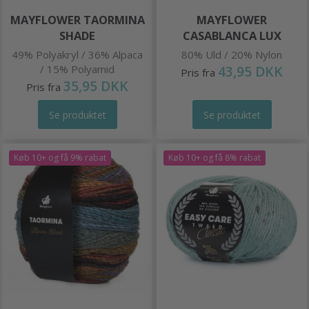
MAYFLOWER TAORMINA
MAYFLOWER
SHADE
CASABLANCA LUX
49% Polyakryl / 36% Alpaca
80% Uld / 20% Nylon
/ 15% Polyamid
43,95 DKK
Pris fra
35,95 DKK
Pris fra
Se produktet
Se produktet
Køb 10+ og få 9% rabat
Køb 10+ og få 8% rabat