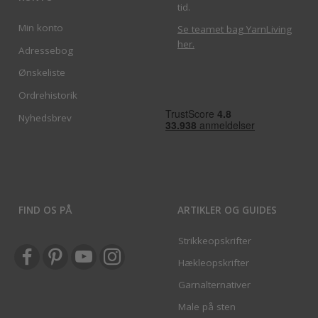
tid.
Min konto
Se teamet bag YarnLiving
her
.
Adressebog
Ønskeliste
Ordrehistorik
Nyhedsbrev
FIND OS PÅ
ARTIKLER OG GUIDES
Strikkeopskrifter
Hækleopskrifter
Garnalternativer
Male på sten