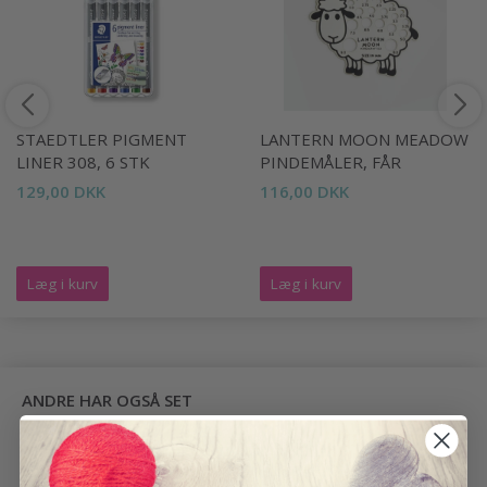
STAEDTLER PIGMENT
LANTERN MOON MEADOW
LINER 308, 6 STK
PINDEMÅLER, FÅR
129,00 DKK
116,00 DKK
Læg i kurv
Læg i kurv
ANDRE HAR OGSÅ SET