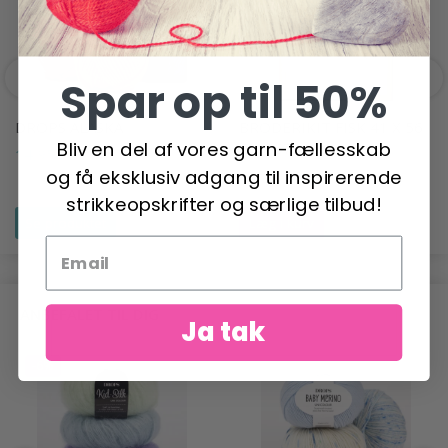
Spar op til 50%
DROPS ALASKA
BRODERIKIT FISK 41 X 56
Bliv en del af vores garn-fællesskab
CM 5676
14,95 DKK
og få eksklusiv adgang til inspirerende
355,00 DKK
strikkeopskrifter og særlige tilbud!
Se produktet
Læg i kurv
ANBEFALET TIL DIG
Ja tak
-6%