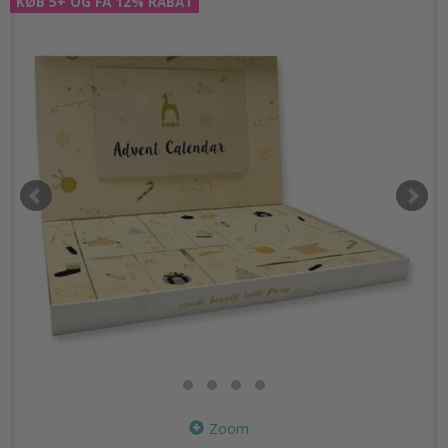
KØB 5+ OG FÅ 12% RABAT
Zoom