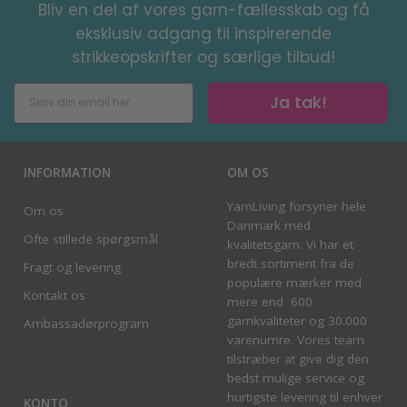
Bliv en del af vores garn-fællesskab og få
eksklusiv adgang til inspirerende
strikkeopskrifter og særlige tilbud!
Ja tak!
INFORMATION
OM OS
YarnLiving forsyner hele
Om os
Danmark med
Ofte stillede spørgsmål
kvalitetsgarn. Vi har et
bredt sortiment fra de
Fragt og levering
populære mærker med
Kontakt os
mere end 600
garnkvaliteter og 30.000
Ambassadørprogram
varenumre. Vores team
tilstræber at give dig den
bedst mulige service og
hurtigste levering til enhver
KONTO