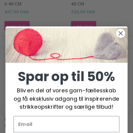
X 40 CM
40 CM
447,00 DKK
328,00 DKK
Læg i kurv
Læg i kurv
ANDRE HAR OGSÅ SET
Spar op til 50%
-30%
Bliv en del af vores garn-fællesskab
og få eksklusiv adgang til inspirerende
strikkeopskrifter og særlige tilbud!
LINDEHOBBY STRIKKE
LINDEHOBBY SLOW
BLOCKING KAMME MED
FASHION LABEL (7 CM X 1
100 T-NÅLE, HVID
CM), 5 STK