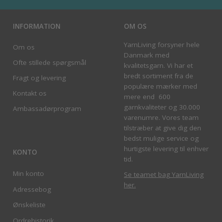
INFORMATION
OM OS
YarnLiving forsyner hele
Om os
Danmark med
Ofte stillede spørgsmål
kvalitetsgarn. Vi har et
bredt sortiment fra de
Fragt og levering
populære mærker med
Kontakt os
mere end 600
garnkvaliteter og 30.000
Ambassadørprogram
varenumre. Vores team
tilstræber at give dig den
bedst mulige service og
hurtigste levering til enhver
KONTO
tid.
Min konto
Se teamet bag YarnLiving
her
.
Adressebog
Ønskeliste
Ordrehistorik