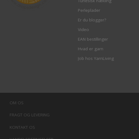
Tunesisk hækling
Perleplader
Er du blogger?
Video
EAN bestillinger
Hvad er garn
Job hos YarnLiving
OM OS
FRAGT OG LEVERING
KONTAKT OS