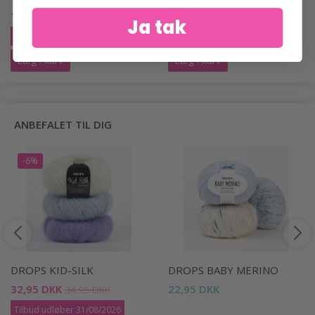
133,00 DKK
19,95 DKK
190,00 DKK
Ja tak
Tilbud udløber 12/08/2026
Læg i kurv
Læg i kurv
ANBEFALET TIL DIG
-6%
DROPS KID-SILK
DROPS BABY MERINO
32,95 DKK
22,95 DKK
34,95 DKK
Tilbud udløber 31/08/2026