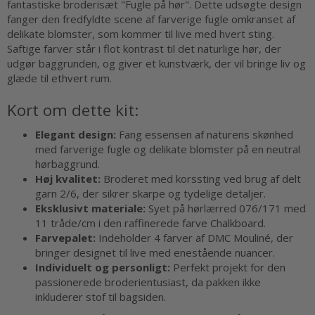
fantastiske broderisæt "Fugle på hør". Dette udsøgte design
fanger den fredfyldte scene af farverige fugle omkranset af
delikate blomster, som kommer til live med hvert sting.
Saftige farver står i flot kontrast til det naturlige hør, der
udgør baggrunden, og giver et kunstværk, der vil bringe liv og
glæde til ethvert rum.
Kort om dette kit:
Elegant design:
Fang essensen af naturens skønhed
med farverige fugle og delikate blomster på en neutral
hørbaggrund.
Høj kvalitet:
Broderet med korssting ved brug af delt
garn 2/6, der sikrer skarpe og tydelige detaljer.
Eksklusivt materiale:
Syet på hørlærred 076/171 med
11 tråde/cm i den raffinerede farve Chalkboard.
Farvepalet:
Indeholder 4 farver af DMC Mouliné, der
bringer designet til live med enestående nuancer.
Individuelt og personligt:
Perfekt projekt for den
passionerede broderientusiast, da pakken ikke
inkluderer stof til bagsiden.