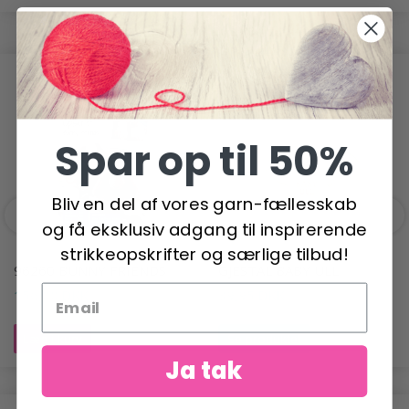
ANDRE HAR OGSÅ SET
Spar op til 50%
Bliv en del af vores garn-fællesskab
og få eksklusiv adgang til inspirerende
strikkeopskrifter og særlige tilbud!
96260 BUNNY FRIENDS
GJESTAL BABY ULL
156,00 DKK
39,95 DKK
Læg i kurv
Se produktet
Ja tak