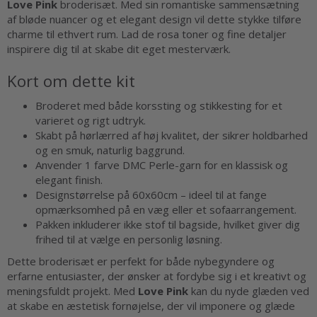
Love Pink
broderisæt. Med sin romantiske sammensætning
af bløde nuancer og et elegant design vil dette stykke tilføre
charme til ethvert rum. Lad de rosa toner og fine detaljer
inspirere dig til at skabe dit eget mesterværk.
Kort om dette kit
Broderet med både korssting og stikkesting for et
varieret og rigt udtryk.
Skabt på hørlærred af høj kvalitet, der sikrer holdbarhed
og en smuk, naturlig baggrund.
Anvender 1 farve DMC Perle-garn for en klassisk og
elegant finish.
Designstørrelse på 60x60cm – ideel til at fange
opmærksomhed på en væg eller et sofaarrangement.
Pakken inkluderer ikke stof til bagside, hvilket giver dig
frihed til at vælge en personlig løsning.
Dette broderisæt er perfekt for både nybegyndere og
erfarne entusiaster, der ønsker at fordybe sig i et kreativt og
meningsfuldt projekt. Med
Love Pink
kan du nyde glæden ved
at skabe en æstetisk fornøjelse, der vil imponere og glæde