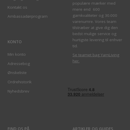
populære mærker med
Kontakt os
mere end 600
garnkvaliteter og 30.000
Ambassadørprogram
varenumre. Vores team
tilstræber at give dig den
bedst mulige service og
hurtigste levering til enhver
KONTO
tid.
Min konto
Se teamet bag YarnLiving
her
.
Adressebog
Ønskeliste
Ordrehistorik
Nyhedsbrev
FIND OS PÅ
ARTIKLER OG GUIDES