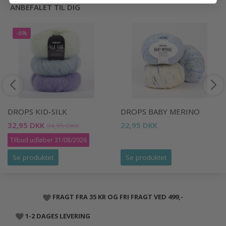
ANBEFALET TIL DIG
-6%
DROPS KID-SILK
DROPS BABY MERINO
32,95 DKK
22,95 DKK
34,95 DKK
Tilbud udløber 31/08/2026
Se produktet
Se produktet
FRAGT FRA 35 KR OG FRI FRAGT VED 499,-
1-2 DAGES LEVERING