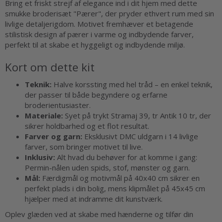
Bring et friskt strejf af elegance ind i dit hjem med dette
smukke broderisæt "Pærer", der pryder ethvert rum med sin
livlige detaljerigdom. Motivet fremhæver et betagende
stilistisk design af pærer i varme og indbydende farver,
perfekt til at skabe et hyggeligt og indbydende miljø.
Kort om dette kit
Teknik:
Halve korssting med hel tråd – en enkel teknik,
der passer til både begyndere og erfarne
broderientusiaster.
Materiale:
Syet på trykt Stramaj 39, tr Antik 10 tr, der
sikrer holdbarhed og et flot resultat.
Farver og garn:
Eksklusivt DMC uldgarn i 14 livlige
farver, som bringer motivet til live.
Inklusiv:
Alt hvad du behøver for at komme i gang:
Permin-nålen uden spids, stof, mønster og garn.
Mål:
Færdigmål og motivmål på 40x40 cm sikrer en
perfekt plads i din bolig, mens klipmålet på 45x45 cm
hjælper med at indramme dit kunstværk.
Oplev glæden ved at skabe med hænderne og tilfør din