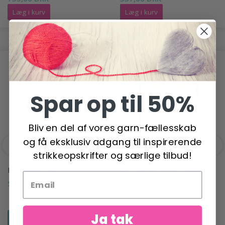
Læg i kurv
Læg i kurv
ANDRE HAR OGSÅ SET
Spar op til 50%
Bliv en del af vores garn-fællesskab
og få eksklusiv adgang til inspirerende
strikkeopskrifter og særlige tilbud!
BC GARN LINO
BRODERIKIT VALMUE 60 X
60 CM
54,95 DKK
660,00 DKK
Ja tak
Se produktet
Læg i kurv