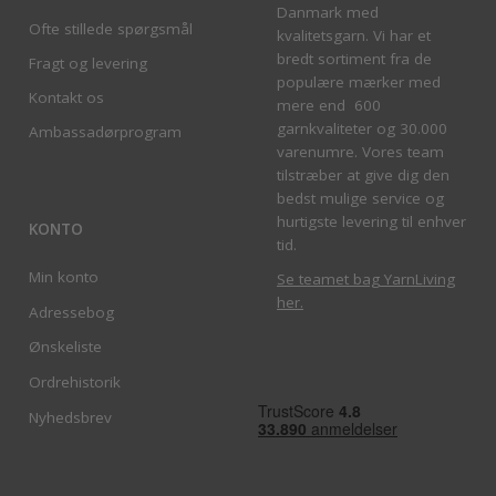
Danmark med
Ofte stillede spørgsmål
kvalitetsgarn. Vi har et
bredt sortiment fra de
Fragt og levering
populære mærker med
Kontakt os
mere end 600
garnkvaliteter og 30.000
Ambassadørprogram
varenumre. Vores team
tilstræber at give dig den
bedst mulige service og
hurtigste levering til enhver
KONTO
tid.
Min konto
Se teamet bag YarnLiving
her
.
Adressebog
Ønskeliste
Ordrehistorik
Nyhedsbrev