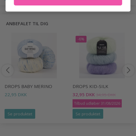
ANBEFALET TIL DIG
-6%
DROPS BABY MERINO
DROPS KID-SILK
22,95 DKK
32,95 DKK
34,95 DKK
Tilbud udløber 31/08/2026
Se produktet
Se produktet