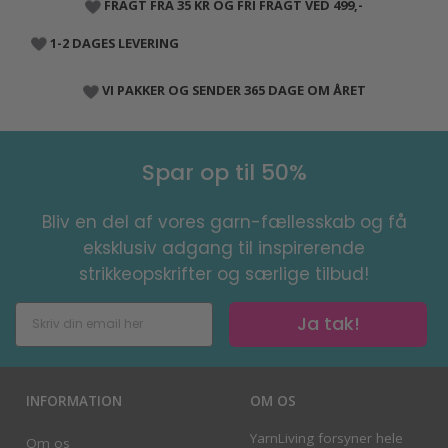
FRAGT FRA 35 KR OG FRI FRAGT VED 499,-
1-2 DAGES LEVERING
VI PAKKER OG SENDER 365 DAGE OM ÅRET
Spar op til 50%
Bliv en del af vores garn-fællesskab og få
eksklusiv adgang til inspirerende
strikkeopskrifter og særlige tilbud!
Ja tak!
INFORMATION
OM OS
YarnLiving forsyner hele
Om os