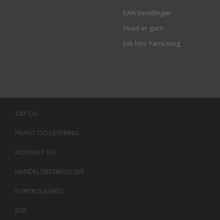
EAN bestillinger
Hvad er garn
Job hos YarnLiving
OM OS
FRAGT OG LEVERING
KONTAKT OS
HANDELSBETINGELSER
FORTROLIGHED
JOB