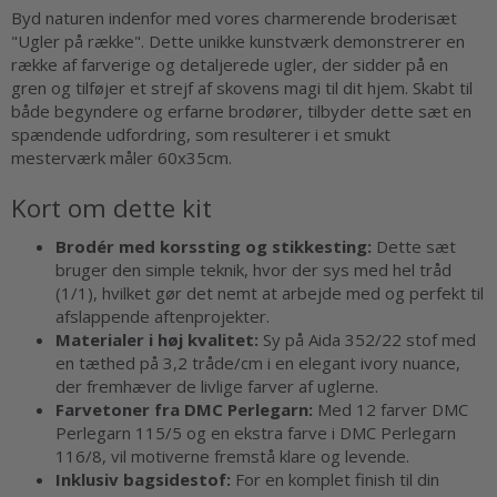
Byd naturen indenfor med vores charmerende broderisæt
"Ugler på række". Dette unikke kunstværk demonstrerer en
række af farverige og detaljerede ugler, der sidder på en
gren og tilføjer et strejf af skovens magi til dit hjem. Skabt til
både begyndere og erfarne brodører, tilbyder dette sæt en
spændende udfordring, som resulterer i et smukt
mesterværk måler 60x35cm.
Kort om dette kit
Brodér med korssting og stikkesting:
Dette sæt
bruger den simple teknik, hvor der sys med hel tråd
(1/1), hvilket gør det nemt at arbejde med og perfekt til
afslappende aftenprojekter.
Materialer i høj kvalitet:
Sy på Aida 352/22 stof med
en tæthed på 3,2 tråde/cm i en elegant ivory nuance,
der fremhæver de livlige farver af uglerne.
Farvetoner fra DMC Perlegarn:
Med 12 farver DMC
Perlegarn 115/5 og en ekstra farve i DMC Perlegarn
116/8, vil motiverne fremstå klare og levende.
Inklusiv bagsidestof:
For en komplet finish til din