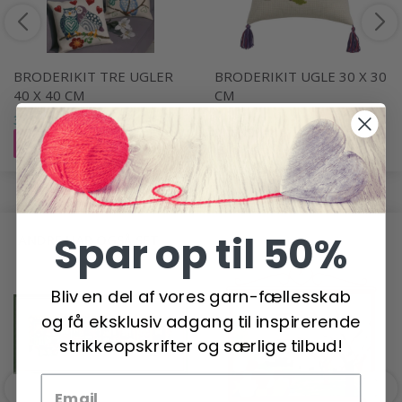
BRODERIKIT TRE UGLER
BRODERIKIT UGLE 30 X 30
40 X 40 CM
CM
310,00 DKK
160,00 DKK
Læg i kurv
Læg i kurv
Spar op til 50%
ANDRE HAR OGSÅ SET
Bliv en del af vores garn-fællesskab
og få eksklusiv adgang til inspirerende
strikkeopskrifter og særlige tilbud!