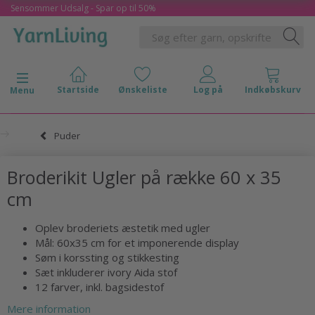
Sensommer Udsalg - Spar op til 50%
Skifte navigation
Menu
Puder
Broderikit Ugler på række 60 x 35
cm
Oplev broderiets æstetik med ugler
Mål: 60x35 cm for et imponerende display
Søm i korssting og stikkesting
Sæt inkluderer ivory Aida stof
12 farver, inkl. bagsidestof
Mere information