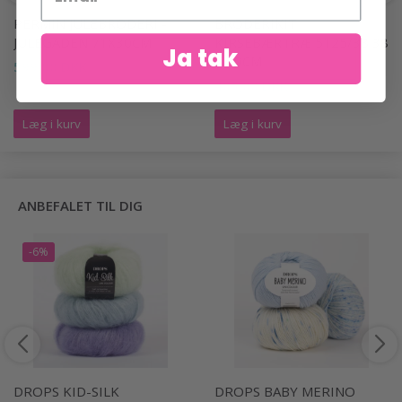
PERMIN JULEBRODERI -
BRODERIKIT
JULEGADEN 71X30CM
KIRSEBÆRTRÆ 5125/38 38
Ja tak
X 30CM
599,00 DKK
405,00 DKK
Læg i kurv
Læg i kurv
ANBEFALET TIL DIG
-6%
DROPS KID-SILK
DROPS BABY MERINO