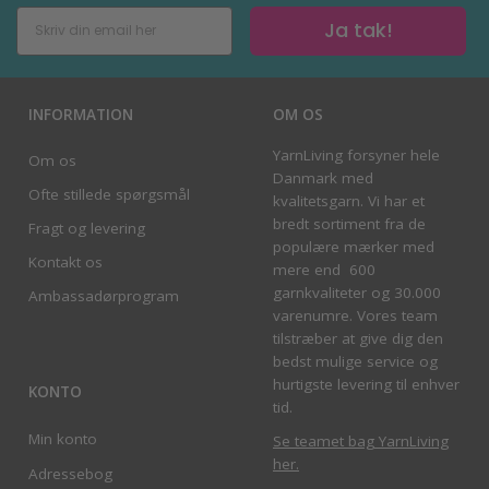
Ja tak!
INFORMATION
OM OS
YarnLiving forsyner hele
Om os
Danmark med
Ofte stillede spørgsmål
kvalitetsgarn. Vi har et
bredt sortiment fra de
Fragt og levering
populære mærker med
Kontakt os
mere end 600
garnkvaliteter og 30.000
Ambassadørprogram
varenumre. Vores team
tilstræber at give dig den
bedst mulige service og
hurtigste levering til enhver
KONTO
tid.
Min konto
Se teamet bag YarnLiving
her
.
Adressebog