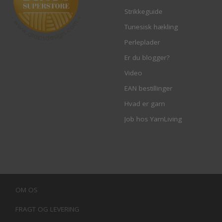
Strikkeguide
Tunesisk hækling
Perleplader
Er du blogger?
Video
EAN bestillinger
Hvad er garn
Job hos YarnLiving
OM OS
FRAGT OG LEVERING