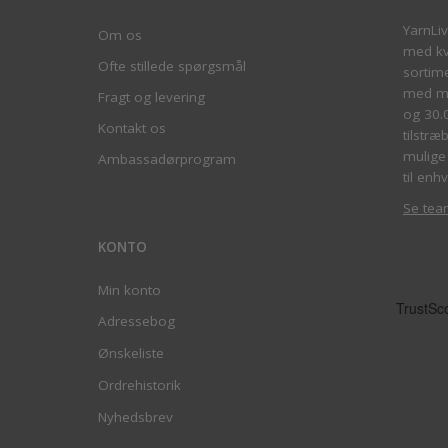
YarnLi
Om os
med kva
Ofte stillede spørgsmål
sortim
med me
Fragt og levering
og 30.
Kontakt os
tilstræ
mulige 
Ambassadørprogram
til enhv
Se tea
KONTO
Min konto
Adressebog
Ønskeliste
Ordrehistorik
Nyhedsbrev