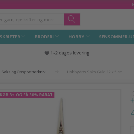
SKRIFTER
BRODERI
HOBBY
SENSOMMER-U
1-2 dages levering
Saks og Opsprætterkniv
HobbyArts Saks Guld 12 x 5 cm
KØB 3+ OG FÅ 30% RABAT