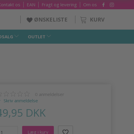
Kontakt os
EAN
Fragt og levering
Om os
KURV
ØNSKELISTE
DSALG
OUTLET
0
anmeldelser
Skriv anmeldelse
49,95 DKK
Læg i kurv