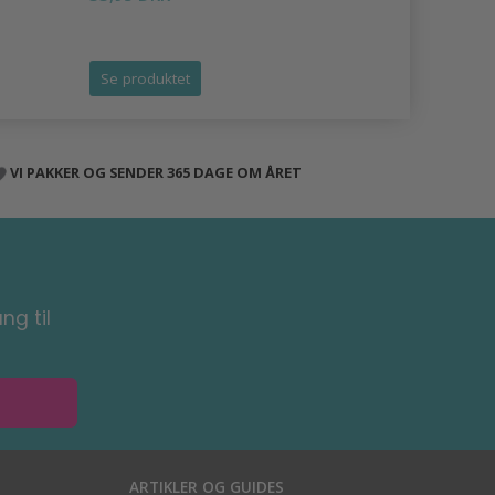
Tilbud udlø
Se produktet
Se produk
VI PAKKER OG SENDER 365 DAGE OM ÅRET
ng til
ARTIKLER OG GUIDES