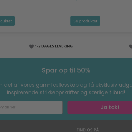
duktet
Se produktet
1-2 DAGES LEVERING
Spar op til 50%
en del af vores garn-fællesskab og få eksklusiv adga
inspirerende strikkeopskrifter og særlige tilbud!
Ja tak!
S
FIND OS PÅ