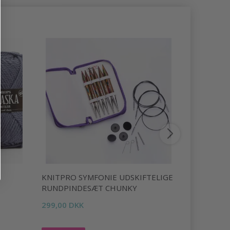
KNITPRO SYMFONIE UDSKIFTELIGE
KNITPRO 
RUNDPINDESÆT CHUNKY
STRØMPEP
2.50-5.00
299,00 DKK
312,00 DK