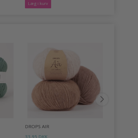
Læg i kurv
Læg i kurv
DROPS AIR
DROPS LI
33,95 DKK
16,95 DKK