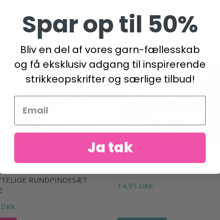
Spar op til 50%
Bliv en del af vores garn-fællesskab
og få eksklusiv adgang til inspirerende
strikkeopskrifter og særlige tilbud!
Ja tak
RO SYMFONIE ROSE
DROPS ALASKA
FTELIGE RUNDPINDESÆT
14,95 DKK
E
 DKK