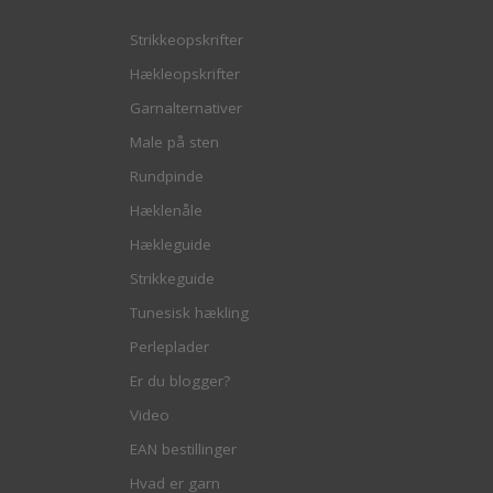
Strikkeopskrifter
Hækleopskrifter
Garnalternativer
Male på sten
Rundpinde
Hæklenåle
Hækleguide
Strikkeguide
Tunesisk hækling
Perleplader
Er du blogger?
Video
EAN bestillinger
Hvad er garn