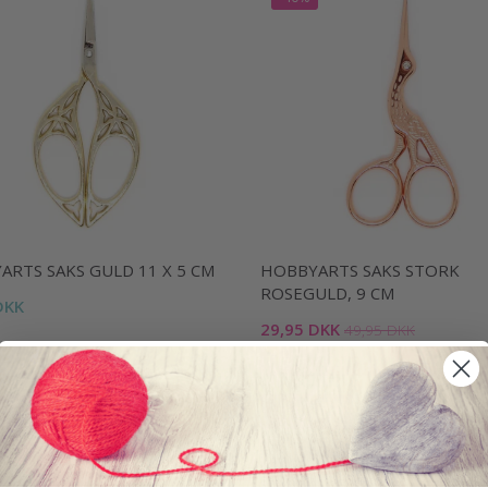
ARTS SAKS GULD 11 X 5 CM
HOBBYARTS SAKS STORK
ROSEGULD, 9 CM
DKK
29,95 DKK
49,95 DKK
Tilbud udløber 31/08/2026
kurv
Læg i kurv