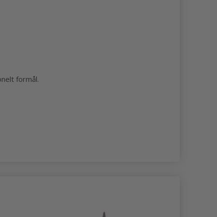
onelt formål.
-40%