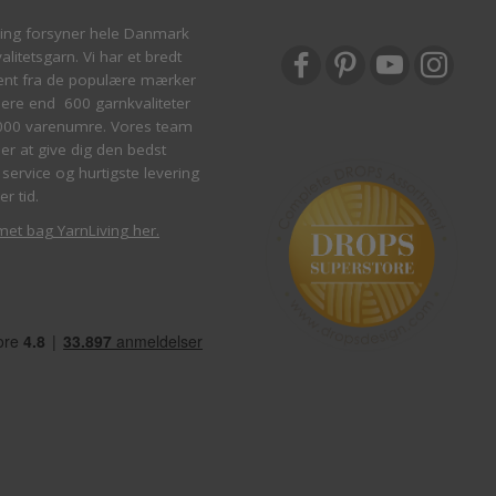
ving forsyner hele Danmark
litetsgarn. Vi har et bredt
ent fra de populære mærker
re end 600 garnkvaliteter
000 varenumre. Vores team
ber at give dig den bedst
service og hurtigste levering
er tid.
met bag YarnLiving her
.