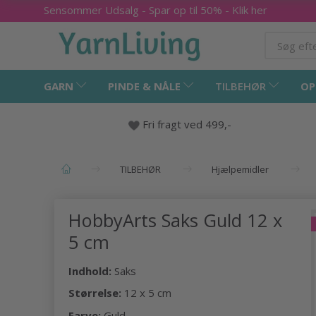
Sensommer Udsalg - Spar op til 50% - Klik her
GARN
PINDE & NÅLE
TILBEHØR
OP
Fri fragt ved 499,-
TILBEHØR
Hjælpemidler
HobbyArts Saks Guld 12 x
5 cm
Indhold:
Saks
Størrelse:
12 x 5 cm
Farve:
Guld