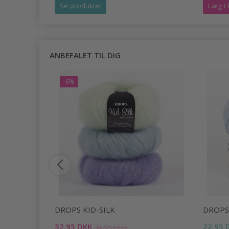
Se produktet
Læg i 
ANBEFALET TIL DIG
-6%
DROPS KID-SILK
DROPS
32,95 DKK
22,95 
34,95 DKK