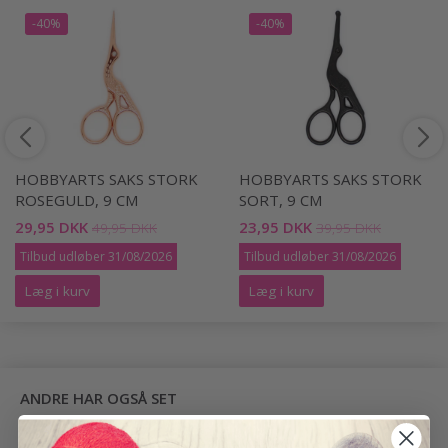
-40%
-40%
HOBBYARTS SAKS STORK
HOBBYARTS SAKS STORK
ROSEGULD, 9 CM
SORT, 9 CM
29,95 DKK
23,95 DKK
49,95 DKK
39,95 DKK
Tilbud udløber 31/08/2026
Tilbud udløber 31/08/2026
Læg i kurv
Læg i kurv
ANDRE HAR OGSÅ SET