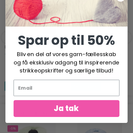
-21%
Spar op til 50%
DROPS ALASKA
KNITPRO SYMFONIE
UDSKIFTLIGE RUNDPINDE
Bliv en del af vores garn-fællesskab
14,95 DKK
(3-15.00MM)
og få eksklusiv adgang til inspirerende
37,95 DKK
47,95 DKK
strikkeopskrifter og særlige tilbud!
Tilbud udløber 06/08/2026
Se produktet
Se produktet
Ja tak
ANBEFALET TIL DIG
-6%