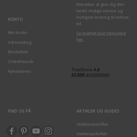
tilstræber at give dig den
bedst mulige service og
hurtigste levering til enhver
KONTO
tid.
Min konto
Se teamet bag YarnLiving
her
.
Adressebog
Ønskeliste
Ordrehistorik
Nyhedsbrev
FIND OS PÅ
ARTIKLER OG GUIDES
Strikkeopskrifter
Hækleopskrifter