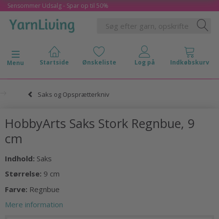
Sensommer Udsalg - Spar op til 50%
Skifte navigation
Menu
Saks og Opsprætterkniv
HobbyArts Saks Stork Regnbue, 9
cm
Indhold:
Saks
Størrelse:
9 cm
Farve:
Regnbue
Mere information