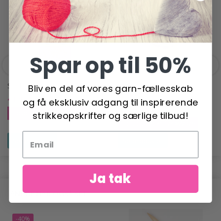
-19%
-21%
Spar op til 50%
SCHEEPJES MERINO SOFT
SCHEEPJES STONE
Bliv en del af vores garn-fællesskab
WASHED XL
41,95 DKK
51,95 DKK
og få eksklusiv adgang til inspirerende
27,50 DKK
34,95 DKK
Tilbud udløber 12/08/2026
strikkeopskrifter og særlige tilbud!
Tilbud udløber 12/08/2026
Se produktet
Se produktet
Ja tak
ANDRE HAR OGSÅ SET
-40%