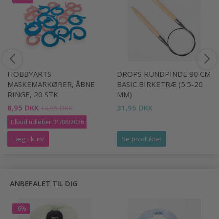
HOBBYARTS
DROPS RUNDPINDE 80 CM
MASKEMARKØRER, ÅBNE
BASIC BIRKETRÆ (5.5-20
RINGE, 20 STK
MM)
8,95 DKK
31,95 DKK
14,95 DKK
Tilbud udløber 31/08/2026
Læg i kurv
Se produktet
ANBEFALET TIL DIG
-6%