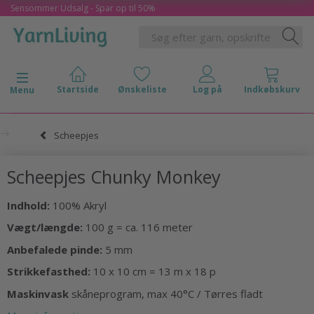
Sensommer Udsalg - Spar op til 50%
Skifte navigation
Menu
Scheepjes
Scheepjes Chunky Monkey
Indhold:
100% Akryl
Vægt/længde:
100 g = ca. 116 meter
Anbefalede pinde:
5 mm
Strikkefasthed:
10 x 10 cm = 13 m x 18 p
Maskinvask
skåneprogram, max 40°C / Tørres fladt