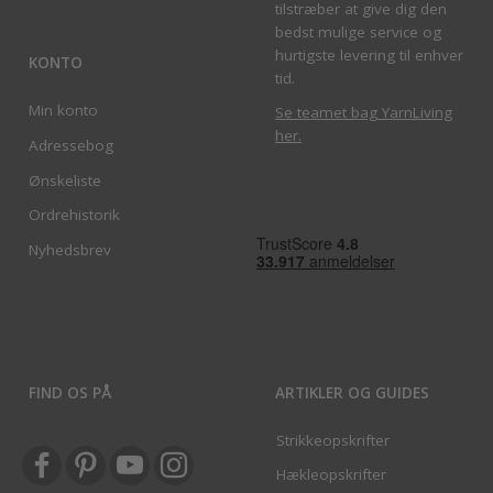
tilstræber at give dig den
bedst mulige service og
hurtigste levering til enhver
KONTO
tid.
Min konto
Se teamet bag YarnLiving
her
.
Adressebog
Ønskeliste
Ordrehistorik
Nyhedsbrev
FIND OS PÅ
ARTIKLER OG GUIDES
Strikkeopskrifter
Hækleopskrifter