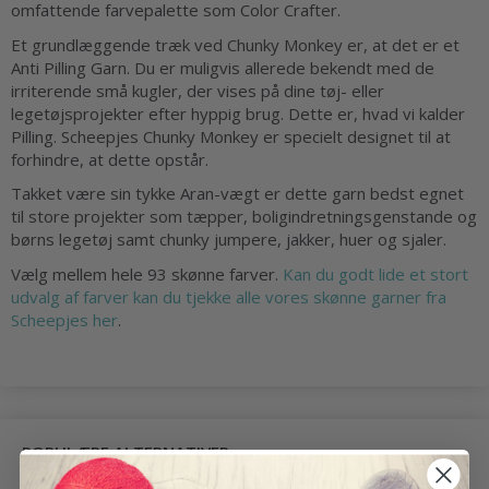
omfattende farvepalette som Color Crafter.
Et grundlæggende træk ved Chunky Monkey er, at det er et
Anti Pilling Garn. Du er muligvis allerede bekendt med de
irriterende små kugler, der vises på dine tøj- eller
legetøjsprojekter efter hyppig brug. Dette er, hvad vi kalder
Pilling. Scheepjes Chunky Monkey er specielt designet til at
forhindre, at dette opstår.
Takket være sin tykke Aran-vægt er dette garn bedst egnet
til store projekter som tæpper, boligindretningsgenstande og
børns legetøj samt chunky jumpere, jakker, huer og sjaler.
Vælg mellem hele 93 skønne farver.
Kan du godt lide et stort
udvalg af farver kan du tjekke alle vores skønne garner fra
Scheepjes her
.
POPULÆRE ALTERNATIVER