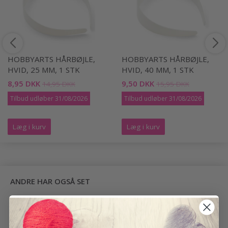
HOBBYARTS HÅRBØJLE,
HOBBYARTS HÅRBØJLE,
HVID, 25 MM, 1 STK
HVID, 40 MM, 1 STK
8,95 DKK
9,50 DKK
14,95 DKK
15,95 DKK
Tilbud udløber 31/08/2026
Tilbud udløber 31/08/2026
Læg i kurv
Læg i kurv
ANDRE HAR OGSÅ SET