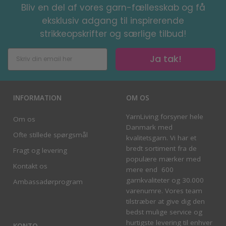
Bliv en del af vores garn-fællesskab og få
eksklusiv adgang til inspirerende
strikkeopskrifter og særlige tilbud!
Ja tak!
INFORMATION
OM OS
YarnLiving forsyner hele
Om os
Danmark med
Ofte stillede spørgsmål
kvalitetsgarn. Vi har et
bredt sortiment fra de
Fragt og levering
populære mærker med
Kontakt os
mere end 600
garnkvaliteter og 30.000
Ambassadørprogram
varenumre. Vores team
tilstræber at give dig den
bedst mulige service og
hurtigste levering til enhver
KONTO