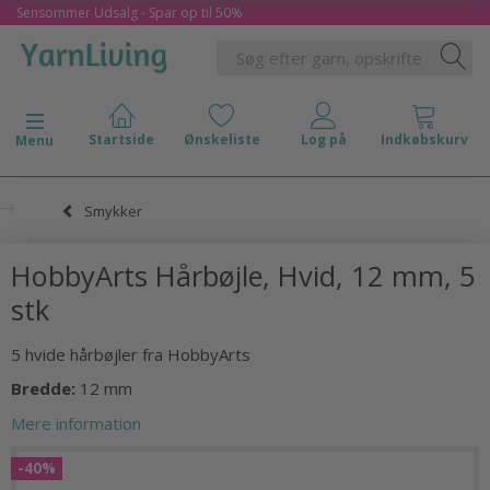
Sensommer Udsalg - Spar op til 50%
Skifte navigation
Menu
Smykker
HobbyArts Hårbøjle, Hvid, 12 mm, 5
stk
5 hvide hårbøjler fra HobbyArts
Bredde:
12 mm
Mere information
-40%