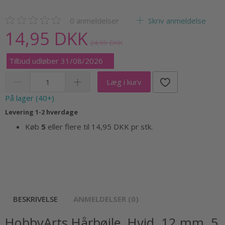
0
anmeldelser
Skriv anmeldelse
14,95 DKK
24,95 DKK
Tilbud udløber 31/08/2026
Læg i kurv
På lager (40+)
Levering 1-2 hverdage
Køb
5
eller flere til
14,95 DKK
pr stk.
BESKRIVELSE
ANMELDELSER (0)
HobbyArts Hårbøjle, Hvid, 12 mm, 5