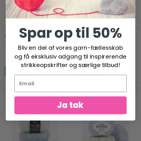
Spar op til 50%
DROPS PARIS
DROPS SKY
12,95 DKK
34,95 DKK
Bliv en del af vores garn-fællesskab
og få eksklusiv adgang til inspirerende
strikkeopskrifter og særlige tilbud!
Se produktet
Se produktet
ANBEFALET TIL DIG
Ja tak
-6%