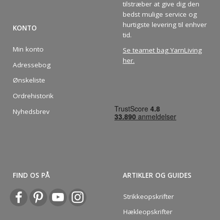
tilstræber at give dig den
bedst mulige service og
hurtigste levering til enhver
KONTO
tid.
Min konto
Se teamet bag YarnLiving
her
.
Adressebog
Ønskeliste
Ordrehistorik
Nyhedsbrev
FIND OS PÅ
ARTIKLER OG GUIDES
Strikkeopskrifter
Hækleopskrifter