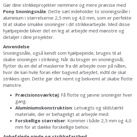
Gør dine strikkeprojekter nemmere og mere præcise med
Pony Snoningsnåle
. Dette sæt indeholder to snoningsnåle i
aluminium i størrelserne 2,5 mm og 4,0 mm, som er perfekte
til at skabe smukke snoninger i dit strikkearbejde. Med disse
hjælpepinde bliver det en leg at arbejde med mønstre og
detaljer i dine projekter.
Anvendelse
Snoningsnåle, også kendt som hjælpepinde, bruges til at
skabe snoninger i strikning. Når du bruger en snoningsnål,
flytter du en del af maskerne fra dit arbejde over på nålen,
hvor de kan hvile foran eller bagved arbejdet, indtil de skal
strikkes igen. Dette gør det nemt og bekvemt at skabe flotte
mønstre.
Præcisionsværktøj
: Få flotte og jævne snoninger hver
gang.
Aluminiumskonstruktion
: Letvægts og slidstærkt
materiale, der er behageligt at arbejde med.
Forskellige størrelser
: Kommer i både 2,5 mm og 4,0
mm for at dække forskellige behov.
Anbefalede pinde og strikkefasthed