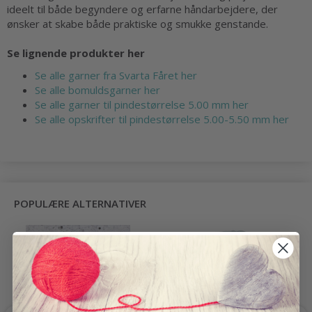
ideelt til både begyndere og erfarne håndarbejdere, der
ønsker at skabe både praktiske og smukke genstande.
Se lignende produkter her
Se alle garner fra Svarta Fåret her
Se alle bomuldsgarner her
Se alle garner til pindestørrelse 5.00 mm her
Se alle opskrifter til pindestørrelse 5.00-5.50 mm her
POPULÆRE ALTERNATIVER
-21%