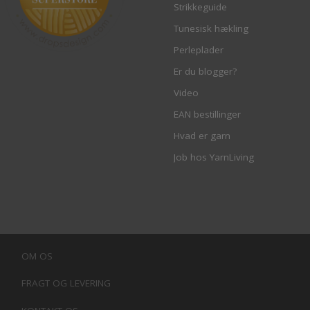
Strikkeguide
Tunesisk hækling
Perleplader
Er du blogger?
Video
EAN bestillinger
Hvad er garn
Job hos YarnLiving
OM OS
FRAGT OG LEVERING