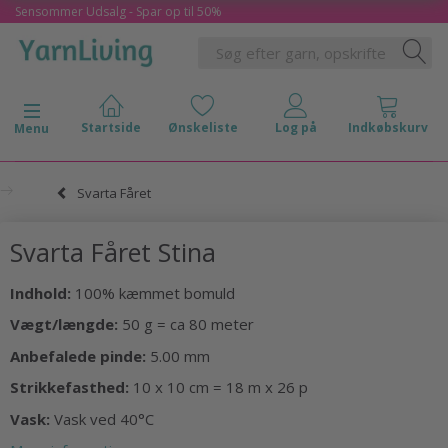
Sensommer Udsalg - Spar op til 50%
Skifte navigation
Menu
Svarta Fåret
Svarta Fåret Stina
Indhold:
100% kæmmet bomuld
Vægt/længde:
50 g = ca 80 meter
Anbefalede pinde:
5.00 mm
Strikkefasthed:
10 x 10 cm = 18 m x 26 p
Vask:
Vask ved 40°C