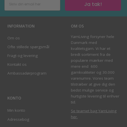
Ja tak!
INFORMATION
OM OS
YarnLiving forsyner hele
Om os
Danmark med
Ofte stillede spørgsmål
kvalitetsgarn. Vi har et
bredt sortiment fra de
Fragt og levering
populære mærker med
Kontakt os
mere end 600
garnkvaliteter og 30.000
Ambassadørprogram
varenumre. Vores team
tilstræber at give dig den
bedst mulige service og
hurtigste levering til enhver
KONTO
tid.
Min konto
Se teamet bag YarnLiving
her
.
Adressebog