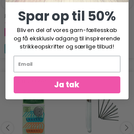
Spar op til 50%
JÄRBO SOFT COTTON
LANA GROSSA ELLA
18,95 DKK
59,95 DKK
23,95 DKK
Bliv en del af vores garn-fællesskab
Tilbud udløber 31/08/2026
og få eksklusiv adgang til inspirerende
strikkeopskrifter og særlige tilbud!
Se produktet
Se produktet
ANDRE HAR OGSÅ SET
Ja tak