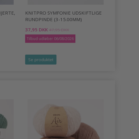
JERTE,
KNITPRO SYMFONIE UDSKIFTLIGE
VIKING S
RUNDPINDE (3-15.00MM)
22,50 DKK
37,95 DKK
47,95 DKK
Tilbud udløber 06/08/2026
Se produktet
Se produk