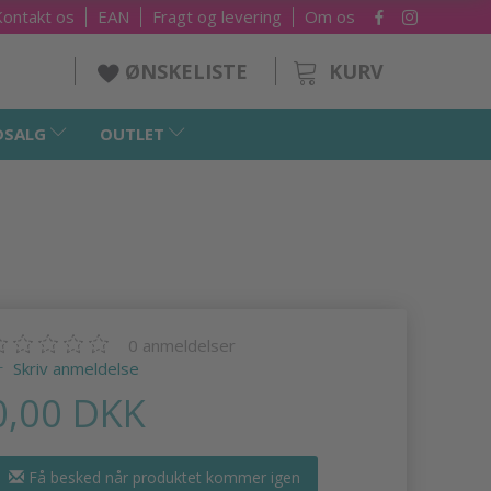
Kontakt os
EAN
Fragt og levering
Om os
KURV
ØNSKELISTE
DSALG
OUTLET
0
anmeldelser
Skriv anmeldelse
0,00 DKK
Få besked når produktet kommer igen