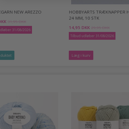
EGARN NEW AREZZO
HOBBYARTS TRÆKNAPPER H
24 MM, 10 STK
DKK
31,95 DKK
14,95 DKK
29,95 DKK
udløber 31/08/2026
Tilbud udløber 31/08/2026
duktet
Læg i kurv