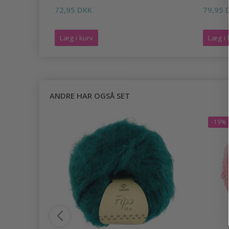
72,95 DKK
79,95 
Læg i kurv
Læg i 
ANDRE HAR OGSÅ SET
-19%