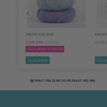
DROPS KID-SILK
DROPS
32,95 DKK
22,95 
34,95 DKK
Tilbud udløber 31/08/2026
Se produktet
Se pro
FRAGT FRA 35 KR OG FRI FRAGT VED 499,-