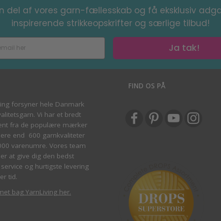
en del af vores garn-fællesskab og få eksklusiv adga
inspirerende strikkeopskrifter og særlige tilbud!
Ja tak!
S
FIND OS PÅ
ving forsyner hele Danmark
litetsgarn. Vi har et bredt
ent fra de populære mærker
re end 600 garnkvaliteter
000 varenumre. Vores team
ber at give dig den bedst
service og hurtigste levering
er tid.
met bag YarnLiving her
.