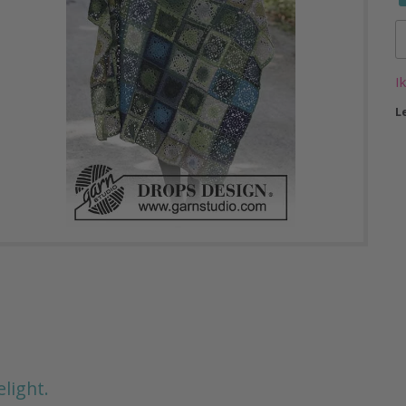
I
L
light.