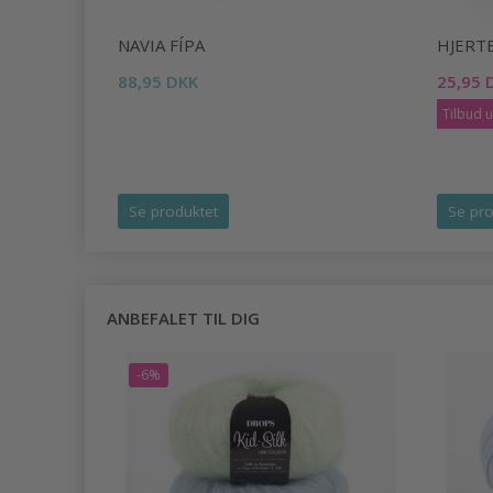
IAL
NAVIA FÍPA
HJERT
DESÆT,
88,95 DKK
25,95 
Tilbud 
Se produktet
Se pro
ANBEFALET TIL DIG
-6%