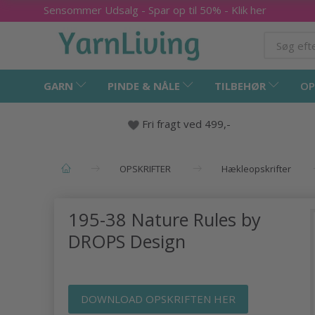
Sensommer Udsalg - Spar op til 50% - Klik her
GARN
PINDE & NÅLE
TILBEHØR
OP
Fri fragt ved 499,-
OPSKRIFTER
Hækleopskrifter
195-38 Nature Rules by
DROPS Design
DOWNLOAD OPSKRIFTEN HER