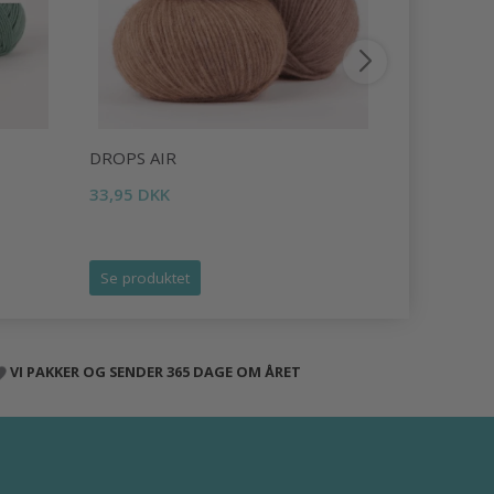
DROPS AIR
DROPS LI
33,95 DKK
16,95 DKK
Tilbud udlø
Se produktet
Se produk
VI PAKKER OG SENDER 365 DAGE OM ÅRET