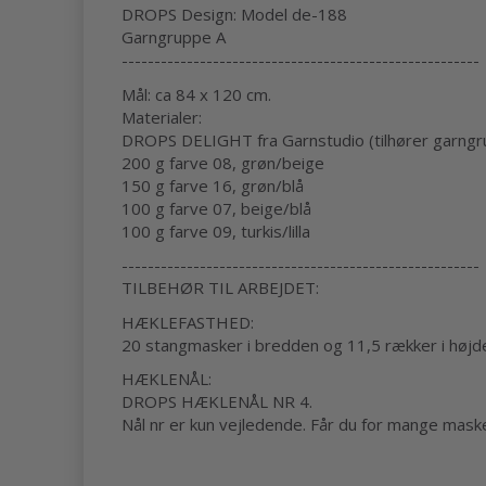
DROPS Design: Model de-188
Garngruppe A
-------------------------------------------------------
Mål: ca 84 x 120 cm.
Materialer:
DROPS DELIGHT fra Garnstudio (tilhører garngr
200 g farve 08, grøn/beige
150 g farve 16, grøn/blå
100 g farve 07, beige/blå
100 g farve 09, turkis/lilla
-------------------------------------------------------
TILBEHØR TIL ARBEJDET:
HÆKLEFASTHED:
20 stangmasker i bredden og 11,5 rækker i højde
HÆKLENÅL:
DROPS HÆKLENÅL NR 4.
Nål nr er kun vejledende. Får du for mange masker 