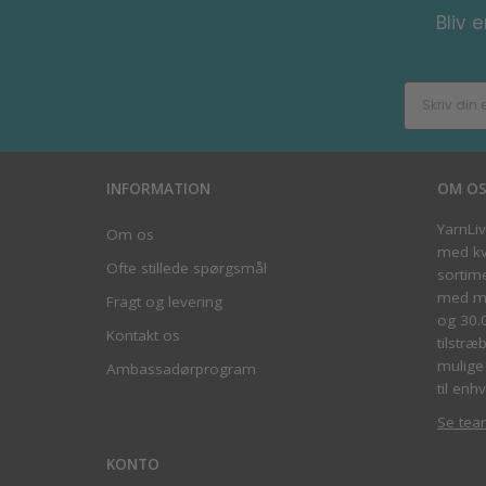
Bliv 
INFORMATION
OM O
YarnLi
Om os
med kva
Ofte stillede spørgsmål
sortim
med me
Fragt og levering
og 30.
Kontakt os
tilstræ
mulige 
Ambassadørprogram
til enhv
Se tea
KONTO