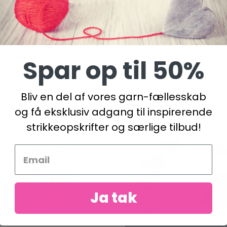
DKK
233,00 DKK
kurv
Læg i kurv
Spar op til 50%
Bliv en del af vores garn-fællesskab
og få eksklusiv adgang til inspirerende
-50%
strikkeopskrifter og særlige tilbud!
Ja tak