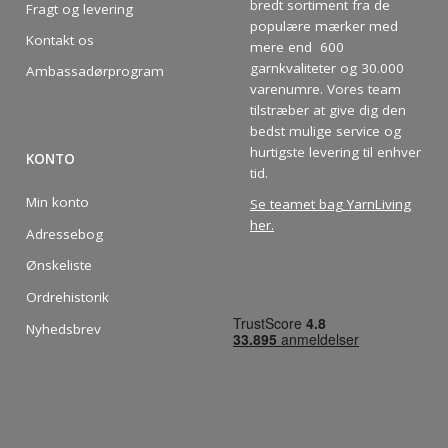
bredt sortiment fra de
Fragt og levering
populære mærker med
Kontakt os
mere end 600
garnkvaliteter og 30.000
Ambassadørprogram
varenumre. Vores team
tilstræber at give dig den
bedst mulige service og
hurtigste levering til enhver
KONTO
tid.
Min konto
Se teamet bag YarnLiving
her
.
Adressebog
Ønskeliste
Ordrehistorik
Nyhedsbrev