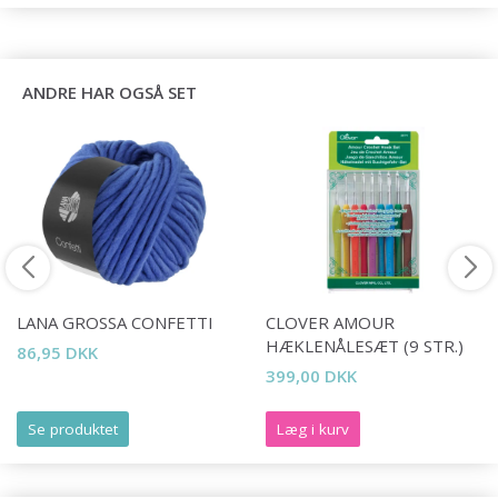
ANDRE HAR OGSÅ SET
Spar op til 50%
Bliv en del af vores garn-fællesskab
og få eksklusiv adgang til inspirerende
strikkeopskrifter og særlige tilbud!
LANA GROSSA CONFETTI
CLOVER AMOUR
HÆKLENÅLESÆT (9 STR.)
86,95 DKK
399,00 DKK
Se produktet
Læg i kurv
Ja tak