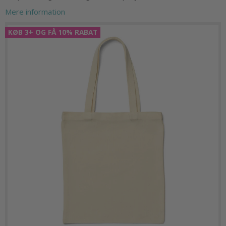
Mere information
KØB 3+ OG FÅ 10% RABAT