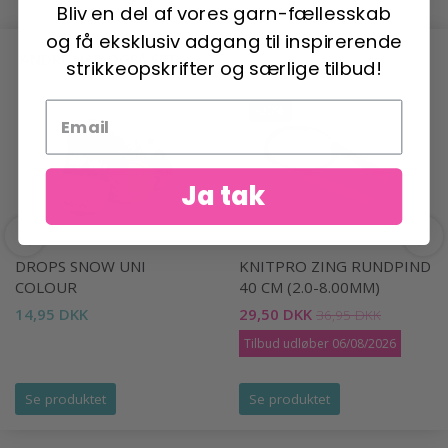
Bliv en del af vores garn-fællesskab
og få eksklusiv adgang til inspirerende
ANDRE HAR OGSÅ SET
strikkeopskrifter og særlige tilbud!
-20%
Ja tak
DROPS SNOW UNI
KNITPRO ZING RUNDPIND
COLOUR
40 CM (2.0-8.00MM)
14,95 DKK
29,50 DKK
36,95 DKK
Tilbud udløber 06/08/2026
Se produktet
Se produktet