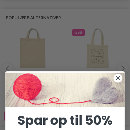
POPULÆRE ALTERNATIVER
-29%
LINDEHOBBY MULEPOSE,
LINDEHOBBY MULEPOSE
30X33 CM, 1 STK
MED LINDEHOBBY PRINT,
35X40 CM, 1 STK
18,95 DKK
15,50 DKK
21,95 DKK
Tilbud udløber 31/08/2026
Spar op til 50%
Læg i kurv
Læg i kurv