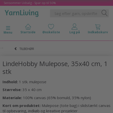
Sensommer Udsalg - Spar op til 50%
Skifte navigation
Menu
TILBEHØR
LindeHobby Mulepose, 35x40 cm, 1
stk
Indhold:
1 stk. mulepose
Størrelse:
35 x 40 cm
Materiale:
100% canvas (65% bomuld, 35% nylon)
Kort om produktet:
Mulepose (tote bag) i slidstærkt canvas
til opbevaring, indkøb og kreative projekter