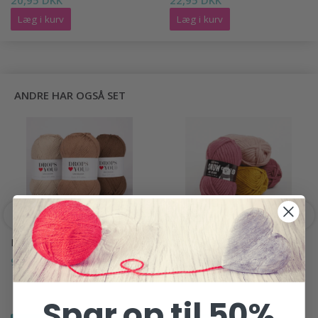
20,95 DKK
22,95 DKK
Læg i kurv
Læg i kurv
ANDRE HAR OGSÅ SET
DROPS LOVES YOU 7
DROPS SNOW UNI
COLOUR
9,95 DKK
14,95 DKK
Spar op til 50%