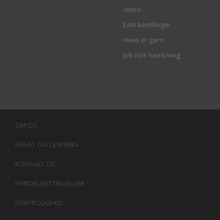
Video
EAN bestillinger
Hvad er garn
Job hos YarnLiving
OM OS
FRAGT OG LEVERING
KONTAKT OS
HANDELSBETINGELSER
FORTROLIGHED