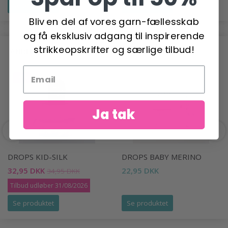
Se produktet
Se produktet
Bliv en del af vores garn-fællesskab
og få eksklusiv adgang til inspirerende
strikkeopskrifter og særlige tilbud!
ANBEFALET TIL DIG
-6%
Ja tak
DROPS KID-SILK
DROPS BABY MERINO
32,95 DKK
22,95 DKK
34,95 DKK
Tilbud udløber 31/08/2026
Se produktet
Se produktet