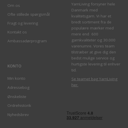
YarnLiving forsyner hele
Om os
Danmark med
Ofte stillede spørgsmål
kvalitetsgarn. Vi har et
bredt sortiment fra de
Fragt og levering
populære mærker med
Kontakt os
mere end 600
garnkvaliteter og 30.000
Ambassadørprogram
varenumre. Vores team
tilstræber at give dig den
bedst mulige service og
hurtigste levering til enhver
KONTO
tid.
Min konto
Se teamet bag YarnLiving
her
.
Adressebog
Ønskeliste
Ordrehistorik
Nyhedsbrev