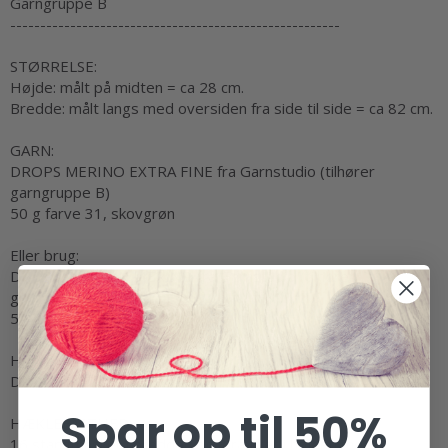
Garngruppe B
-------------------------------------------------------
STØRRELSE:
Højde: målt på midten = ca 28 cm.
Bredde: målt langs med oversiden fra side til side = ca 82 cm.
GARN:
DROPS MERINO EXTRA FINE fra Garnstudio (tilhører
garngruppe B)
50 g farve 31, skovgrøn
Eller brug:
DROPS COTTON MERINO fra Garnstudio (tilhører
garngruppe B)
50 g farve 11, skovgrøn
HÆKLENÅL:
DROPS HÆKLENÅL NR 4,5.
Spar op til 50%
HÆKLEFASTHED:
16 stangmasker i bredden og 8 rækker i højden med