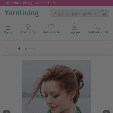
Sensommer Udsalg - Spar op til 50%
Skifte navigation
Menu
Tilbehør