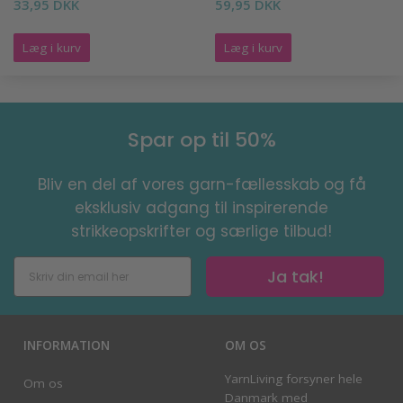
33,95 DKK
59,95 DKK
Læg i kurv
Læg i kurv
Spar op til 50%
Bliv en del af vores garn-fællesskab og få
eksklusiv adgang til inspirerende
strikkeopskrifter og særlige tilbud!
Ja tak!
INFORMATION
OM OS
YarnLiving forsyner hele
Om os
Danmark med