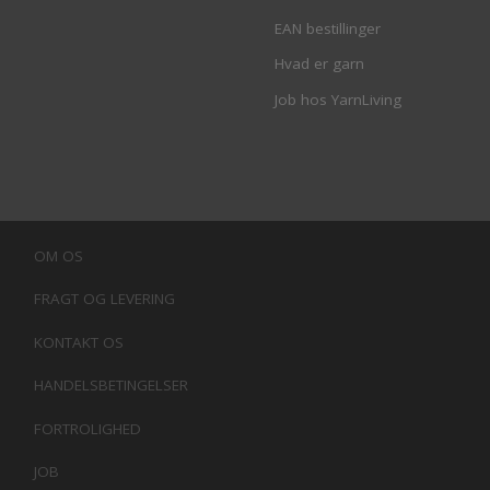
EAN bestillinger
Hvad er garn
Job hos YarnLiving
OM OS
FRAGT OG LEVERING
KONTAKT OS
HANDELSBETINGELSER
FORTROLIGHED
JOB