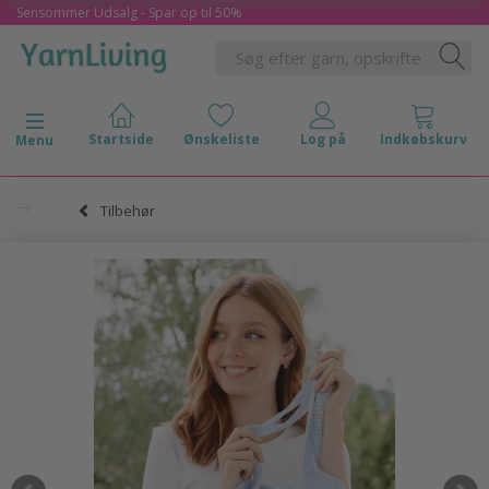
Sensommer Udsalg - Spar op til 50%
Skifte navigation
Menu
Tilbehør