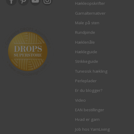
Hækleopskrifter
Garnalternativer
Male på sten
Rundpinde
Hæklenåle
Hækleguide
Strikkeguide
Tunesisk hækling
Perleplader
Er du blogger?
Video
EAN bestillinger
Hvad er garn
Job hos YarnLiving