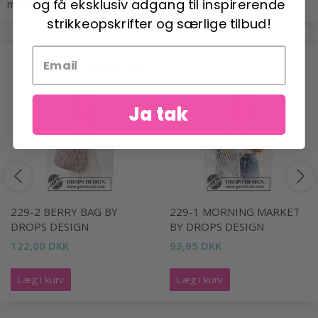
og få eksklusiv adgang til inspirerende
masker på 10 cm, skift til tyndere hæklenål.
strikkeopskrifter og særlige tilbud!
POPULÆRE ALTERNATIVER
Ja tak
229-2 BERRY BAG BY
229-1 MORNING MARKET
DROPS DESIGN
BY DROPS DESIGN
122,00 DKK
93,95 DKK
Læg i kurv
Læg i kurv