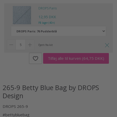
DROPS Paris
12,95 DKK
På lager (40+)
Fjern fra kit
Tilføj alle til kurven
(64,75 DKK)
265-9 Betty Blue Bag by DROPS
Design
DROPS 265-9
#bettybluebag