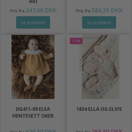
ÅR)
247,60 DKK
584,35 DKK
Pris fra
Pris fra
Se produktet
Se produktet
-13%
DG411-09 ELEA
1834 ELLA OG ELVIS
HENTESETT OKER
629,30 DKK
265,50 DKK