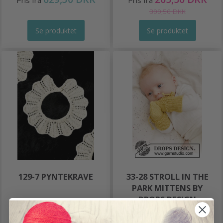
Pris fra
Pris fra
300,50 DKK
Se produktet
Se produktet
129-7 PYNTEKRAVE
33-28 STROLL IN THE
PARK MITTENS BY
DROPS DESIGN
120,85 DKK
156,85 DKK