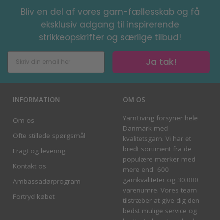
Bliv en del af vores garn-fællesskab og få
eksklusiv adgang til inspirerende
strikkeopskrifter og særlige tilbud!
Ja tak!
INFORMATION
OM OS
YarnLiving forsyner hele
Om os
Danmark med
Ofte stillede spørgsmål
kvalitetsgarn. Vi har et
bredt sortiment fra de
Fragt og levering
populære mærker med
Kontakt os
mere end 600
garnkvaliteter og 30.000
Ambassadørprogram
varenumre. Vores team
Fortryd købet
tilstræber at give dig den
bedst mulige service og