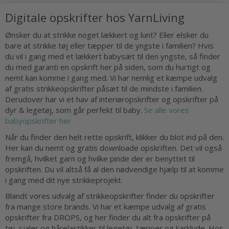
Digitale opskrifter hos YarnLiving
Ønsker du at strikke noget lækkert og lunt? Eller elsker du
bare at strikke tøj eller tæpper til de yngste i familien? Hvis
du vil i gang med et lækkert babysæt til den yngste, så finder
du med garanti en opskrift her på siden, som du hurtigt og
nemt kan komme i gang med. Vi har nemlig et kæmpe udvalg
af gratis strikkeopskrifter påsæt til de mindste i familien.
Derudover har vi et hav af interiøropskrifter og opskrifter på
dyr & legetøj, som går perfekt til baby.
Se alle vores
babyopskrifter her
Når du finder den helt rette opskrift, klikker du blot ind på den.
Her kan du nemt og gratis downloade opskriften. Det vil også
fremgå, hvilket garn og hvilke pinde der er benyttet til
opskriften. Du vil altså få al den nødvendige hjælp til at komme
i gang med dit nye strikkeprojekt.
Blandt vores udvalg af strikkeopskrifter finder du opskrifter
fra mange store brands. Vi har et kæmpe udvalg af gratis
opskrifter fra DROPS, og her finder du alt fra opskrifter på
tøj, sjaler og hårelastikker til legetøj, tæpper og karklude. Hos