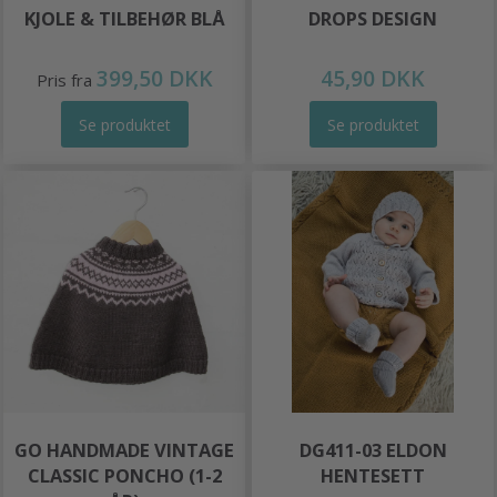
KJOLE & TILBEHØR BLÅ
DROPS DESIGN
399,50 DKK
45,90 DKK
Pris fra
Se produktet
Se produktet
GO HANDMADE VINTAGE
DG411-03 ELDON
CLASSIC PONCHO (1-2
HENTESETT