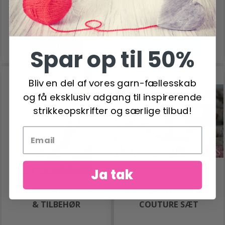
Antal
Læg i kurv
Se produktet
Spar op til 50%
Bliv en del af vores garn-fællesskab
og få eksklusiv adgang til inspirerende
strikkeopskrifter og særlige tilbud!
Ja tak
M32-02 GENSER, BUKSE
GO HANDMADE BABY
& TILBEHØR
COUTURE SÆT