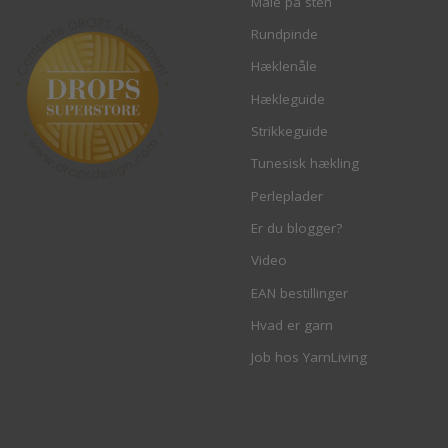
Male på sten
Rundpinde
Hæklenåle
Hækleguide
Strikkeguide
Tunesisk hækling
Perleplader
Er du blogger?
Video
EAN bestillinger
Hvad er garn
Job hos YarnLiving