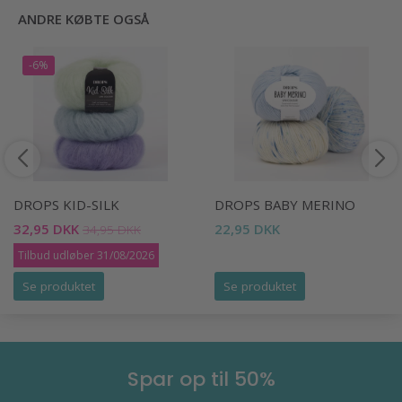
ANDRE KØBTE OGSÅ
-6%
DROPS KID-SILK
DROPS BABY MERINO
32,95 DKK
22,95 DKK
34,95 DKK
Tilbud udløber 31/08/2026
Se produktet
Se produktet
Spar op til 50%