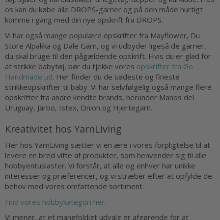
os kan du købe alle DROPS-garner og på den måde hurtigt
komme i gang med din nye opskrift fra DROPS.
Vi har også mange populære opskrifter fra Mayflower, Du
Store Alpakka og Dale Garn, og vi udbyder ligeså de garner,
du skal bruge til den pågældende opskrift. Hvis du er glad for
at strikke babytøj, bør du tjekke vores
opskrifter fra Go
Handmade ud
. Her finder du de sødeste og fineste
strikkeopskrifter til baby. Vi har selvfølgelig også mange flere
opskrifter fra andre kendte brands, herunder Manos del
Uruguay, Järbo, Istex, Onion og Hjertegarn.
Kreativitet hos YarnLiving
Her hos YarnLiving sætter vi en ære i vores forpligtelse til at
levere en bred vifte af produkter, som henvender sig til alle
hobbyentusiaster. Vi forstår, at alle og enhver har unikke
interesser og præferencer, og vi stræber efter at opfylde de
behov med vores omfattende sortiment.
Find vores hobbykategori her.
Vi mener, at et mangfoldigt udvalg er afgørende for at