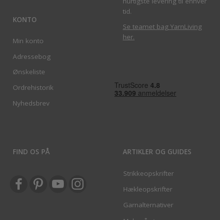
hurtigste levering til enhver
tid.
KONTO
Se teamet bag YarnLiving
her
.
Min konto
Adressebog
Ønskeliste
Ordrehistorik
Nyhedsbrev
FIND OS PÅ
ARTIKLER OG GUIDES
Strikkeopskrifter
Hækleopskrifter
Garnalternativer