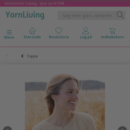
Sensommer Udsalg - Spar op til 50%
Skifte navigation
Menu
Toppe