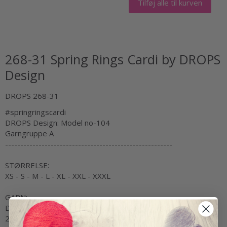
Tilføj alle til kurven
268-31 Spring Rings Cardi by DROPS
Design
DROPS 268-31
#springringscardi
DROPS Design: Model no-104
Garngruppe
A
-------------------------------------------------------
STØRRELSE:
XS - S - M - L - XL - XXL - XXXL
GARN:
DROPS NORD fra Garnstudio (tilhører garngruppe A)
250-250-300-300-350-350-400 g farve 28, Mælkebøtte