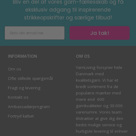
Bliv en del af vores garn-fællesskab og få
eksklusiv adgang til inspirerende
strikkeopskrifter og særlige tilbud!
Ja tak!
INFORMATION
OM OS
YarnLiving forsyner hele
Om os
Danmark med
Ofte stillede spørgsmål
kvalitetsgarn. Vi har et
bredt sortiment fra de
Fragt og levering
populære mærker med
Kontakt os
mere end 600
garnkvaliteter og 30.000
Ambassadørprogram
varenumre. Vores team
Fortryd købet
tilstræber at give dig den
bedst mulige service og
hurtigste levering til enhver