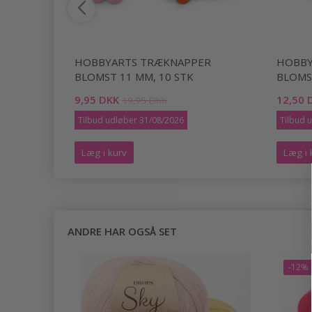
R UGLE,
HOBBYARTS TRÆKNAPPER
HOBBY
BLOMST 11 MM, 10 STK
BLOMST
9,95 DKK
12,50 
19,95 DKK
Tilbud udløber 31/08/2026
Tilbud 
Læg i kurv
Læg i 
ANDRE HAR OGSÅ SET
-12%