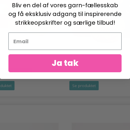
Bliv en del af vores garn-fællesskab
og få eksklusiv adgang til inspirerende
strikkeopskrifter og særlige tilbud!
 FABEL UNI COLOUR
DROPS ALASKA
Ja tak
DKK
14,95 DKK
16,95 DKK
udløber 31/08/2026
duktet
Se produktet