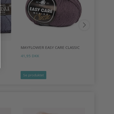
MAYFLOWER EASY CARE CLASSIC
DROPS AL
41,95 DKK
25,95 DKK
Se produktet
Se produk