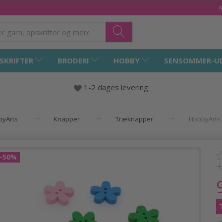
SKRIFTER
BRODERI
HOBBY
SENSOMMER-U
1-2 dages levering
byArts
Knapper
Træknapper
HobbyArts 
-50%