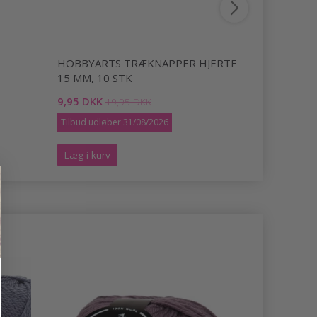
HOBBYARTS TRÆKNAPPER HJERTE
HOBBYAR
15 MM, 10 STK
SOMMERFU
9,95 DKK
12,50 DKK
19,95 DKK
Tilbud udløber 31/08/2026
Tilbud udlø
Læg i kurv
Læg i kurv