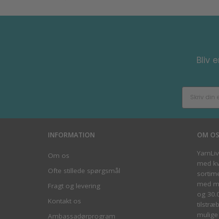
Bliv 
INFORMATION
OM O
YarnLi
Om os
med kva
Ofte stillede spørgsmål
sortim
med me
Fragt og levering
og 30.
Kontakt os
tilstræ
mulige 
Ambassadørprogram