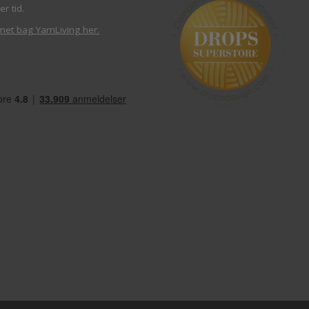
er tid.
met bag YarnLiving her
.