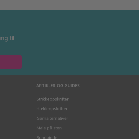
ng til
ARTIKLER OG GUIDES
Strikkeopskrifter
Hækleopskrifter
Garnalternativer
Male på sten
Rundpinde