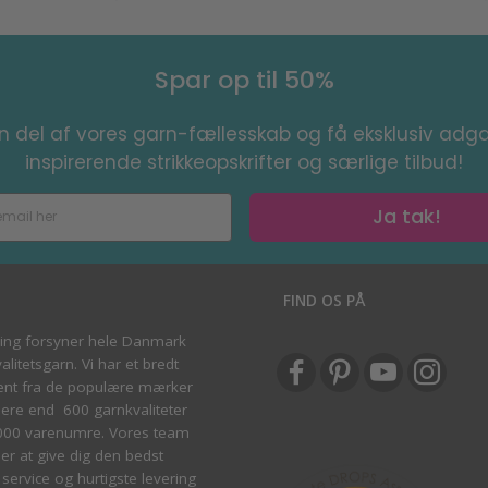
Spar op til 50%
en del af vores garn-fællesskab og få eksklusiv adga
inspirerende strikkeopskrifter og særlige tilbud!
Ja tak!
S
FIND OS PÅ
ving forsyner hele Danmark
litetsgarn. Vi har et bredt
ent fra de populære mærker
re end 600 garnkvaliteter
000 varenumre. Vores team
ber at give dig den bedst
service og hurtigste levering