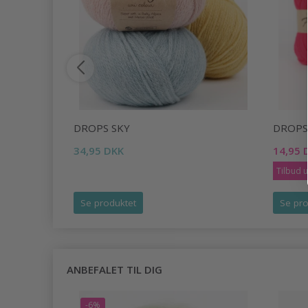
DROPS SKY
DROPS
34,95 DKK
14,95 
Tilbud 
Se produktet
Se pro
ANBEFALET TIL DIG
-6%