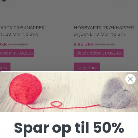
ARTS TRÆKNAPPER
HOBBYARTS TRÆKNAPPER
, 20 MM, 10 STK
STJERNE 13 MM, 10 STK
DKK
9,95 DKK
24,95 DKK
19,95 DKK
udløber 31/08/2026
Tilbud udløber 31/08/2026
kurv
Læg i kurv
Spar op til 50%