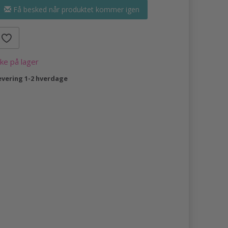
Få besked når produktet kommer igen
kke på lager
evering 1-2 hverdage