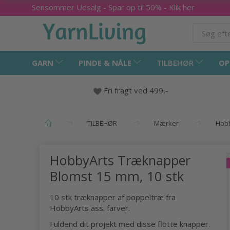
Sensommer Udsalg - Spar op til 50% - Klik her
GARN
PINDE & NÅLE
TILBEHØR
OP
Fri fragt ved 499,-
TILBEHØR
Mærker
Hob
HobbyArts Træknapper
Blomst 15 mm, 10 stk
10 stk træknapper af poppeltræ fra
HobbyArts ass. farver.
Fuldend dit projekt med disse flotte knapper.