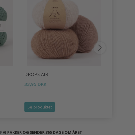
DROPS AIR
DROPS LI
33,95 DKK
16,95 DKK
Tilbud udlø
Se produktet
Se produk
VI PAKKER OG SENDER 365 DAGE OM ÅRET