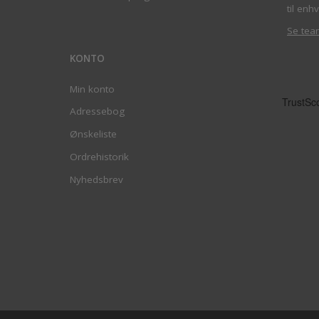
til enhv
Se tea
KONTO
Min konto
Adressebog
Ønskeliste
Ordrehistorik
Nyhedsbrev