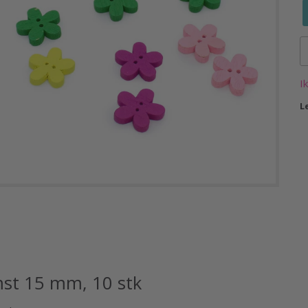
I
L
st 15 mm, 10 stk