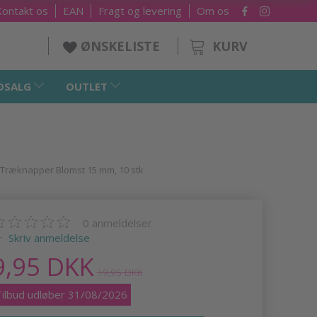
Kontakt os
EAN
Fragt og levering
Om os
KURV
ØNSKELISTE
DSALG
OUTLET
Træknapper Blomst 15 mm, 10 stk
0
anmeldelser
Skriv anmeldelse
9,95 DKK
19,95 DKK
Tilbud udløber 31/08/2026