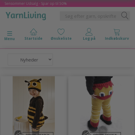
Sensommer Udsalg - Spar op til 50%
Skifte navigation
Menu