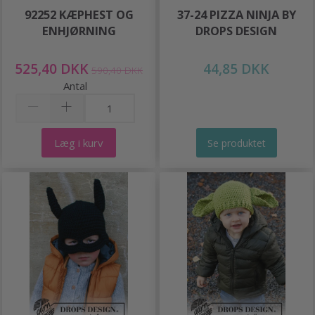
92252 KÆPHEST OG
37-24 PIZZA NINJA BY
ENHJØRNING
DROPS DESIGN
525,40 DKK
44,85 DKK
590,40 DKK
Antal
Læg i kurv
Se produktet