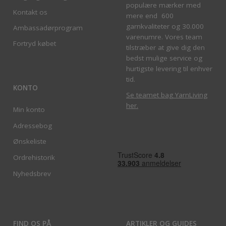
populære mærker med
Kontakt os
mere end 600
garnkvaliteter og 30.000
Ambassadørprogram
varenumre. Vores team
Fortryd købet
tilstræber at give dig den
bedst mulige service og
hurtigste levering til enhver
tid.
KONTO
Se teamet bag YarnLiving
her
.
Min konto
Adressebog
Ønskeliste
Ordrehistorik
Nyhedsbrev
FIND OS PÅ
ARTIKLER OG GUIDES