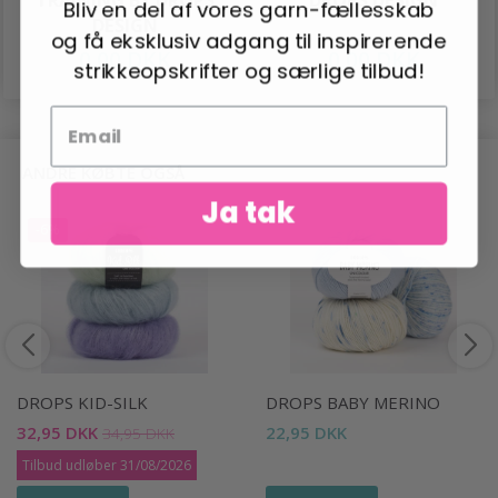
Bliv en del af vores garn-fællesskab
DESIGN
og få eksklusiv adgang til inspirerende
0,00 DKK
0,00 DKK
strikkeopskrifter og særlige tilbud!
ANDRE KØBTE OGSÅ
Ja tak
-6%
DROPS KID-SILK
DROPS BABY MERINO
32,95 DKK
22,95 DKK
34,95 DKK
Tilbud udløber 31/08/2026