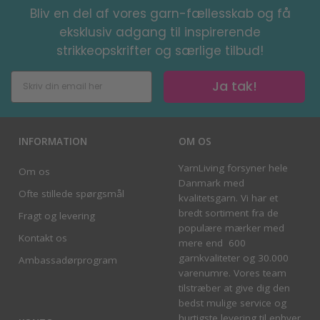
Bliv en del af vores garn-fællesskab og få
eksklusiv adgang til inspirerende
strikkeopskrifter og særlige tilbud!
Ja tak!
INFORMATION
OM OS
YarnLiving forsyner hele
Om os
Danmark med
Ofte stillede spørgsmål
kvalitetsgarn. Vi har et
bredt sortiment fra de
Fragt og levering
populære mærker med
Kontakt os
mere end 600
garnkvaliteter og 30.000
Ambassadørprogram
varenumre. Vores team
tilstræber at give dig den
bedst mulige service og
hurtigste levering til enhver