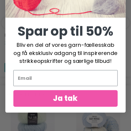
Spar op til 50%
DROPS DAISY
KNITPRO INDIGO WOOD
"MINI" UDSKIFTELIGE
24,95 DKK
Bliv en del af vores garn-fællesskab
RUNDPINDESÆT
og få eksklusiv adgang til inspirerende
399,00 DKK
strikkeopskrifter og særlige tilbud!
Se produktet
Læg i kurv
ANBEFALET TIL DIG
Ja tak
-6%