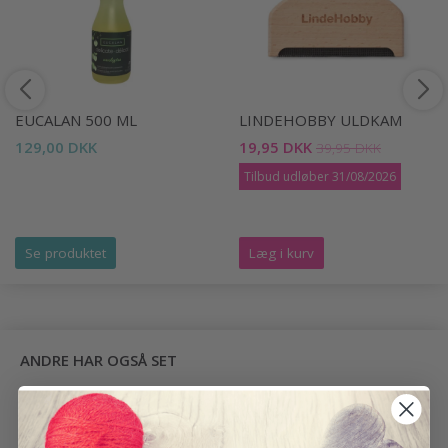
EUCALAN 500 ML
LINDEHOBBY ULDKAM
129,00 DKK
19,95 DKK
39,95 DKK
Tilbud udløber 31/08/2026
Se produktet
Læg i kurv
ANDRE HAR OGSÅ SET