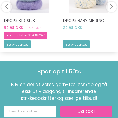
DROPS KID-SILK
DROPS BABY MERINO
32,95 DKK
22,95 DKK
34,95 DKK
Tilbud udløber 31/08/2026
Se produktet
Se produktet
Spar op til 50%
Bliv en del af vores garn-fællesskab og få
eksklusiv adgang til inspirerende
strikkeopskrifter og særlige tilbud!
Ja tak!