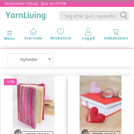
Sensommer Udsalg - Spar op til 50%
Skifte navigation
Menu
-10%