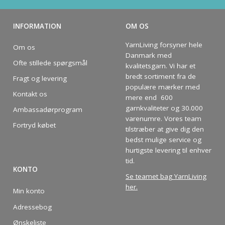
Spar op til 50%
INFORMATION
OM OS
YarnLiving forsyner hele
Om os
Danmark med
Bliv en del af vores garn-fællesskab
Ofte stillede spørgsmål
kvalitetsgarn. Vi har et
og få eksklusiv adgang til inspirerende
bredt sortiment fra de
Fragt og levering
strikkeopskrifter og særlige tilbud!
populære mærker med
Kontakt os
mere end 600
garnkvaliteter og 30.000
Ambassadørprogram
varenumre. Vores team
Fortryd købet
tilstræber at give dig den
bedst mulige service og
Ja tak
hurtigste levering til enhver
tid.
KONTO
Se teamet bag YarnLiving
her
.
Min konto
Adressebog
Ønskeliste