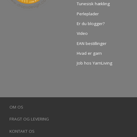
Tunesisk hækling
Perleplader
Er du blogger?
Video
EAN bestillinger
Hvad er garn
Job hos YarnLiving
OM OS
FRAGT OG LEVERING
KONTAKT OS