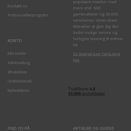
populære mærker med
Kontakt os
mere end 600
garnkvaliteter og 30.000
Ambassadørprogram
varenumre. Vores team
tilstræber at give dig den
bedst mulige service og
hurtigste levering til enhver
KONTO
tid.
Min konto
Se teamet bag YarnLiving
her
.
Adressebog
Ønskeliste
Ordrehistorik
Nyhedsbrev
FIND OS PÅ
ARTIKLER OG GUIDES