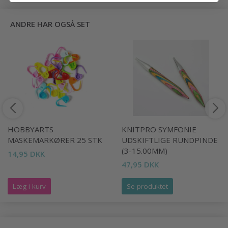
ANDRE HAR OGSÅ SET
HOBBYARTS
KNITPRO SYMFONIE
MASKEMARKØRER 25 STK
UDSKIFTLIGE RUNDPINDE
(3-15.00MM)
14,95 DKK
47,95 DKK
Læg i kurv
Se produktet