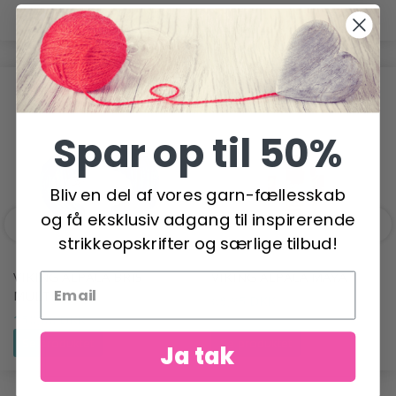
POPULÆRE ALTERNATIVER
Spar op til 50%
Bliv en del af vores garn-fællesskab
og få eksklusiv adgang til inspirerende
strikkeopskrifter og særlige tilbud!
VIKING ALPACA BRIS
VIKING ALPACA MAYA
MULTI
68,95 DKK
150,00 DKK
Se produktet
Se produktet
Ja tak