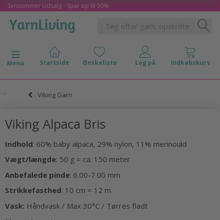
Sensommer Udsalg - Spar op til 50%
Skifte navigation
Menu
Viking Garn
Viking Alpaca Bris
Indhold
: 60% baby alpaca, 29% nylon, 11% merinould
Vægt/længde
: 50 g = ca. 150 meter
Anbefalede pinde
: 6.00-7.00 mm
Strikkefasthed
: 10 cm = 12 m
Vask:
Håndvask / Max 30°C / Tørres fladt