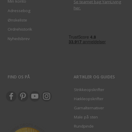
Min konto
Se teamet bag YarnLiving
her
.
Adressebog
Ønskeliste
Ordrehistorik
Nyhedsbrev
FIND OS PÅ
ARTIKLER OG GUIDES
Strikkeopskrifter
Hækleopskrifter
Garnalternativer
Male på sten
Rundpinde