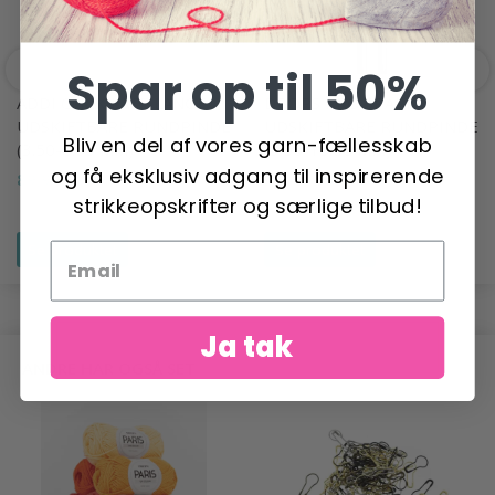
Spar op til 50%
ADDI CLICK LACE LANGE
DROPS PRO SPARK
UDSKIFTBARE RUNDPINDE
UDSKIFTBARE RUNDPINDE
Bliv en del af vores garn-fællesskab
(3.50-8.00 MM)
(3.00-15.00 MM)
og få eksklusiv adgang til inspirerende
89,95 DKK
29,95 DKK
strikkeopskrifter og særlige tilbud!
Se produktet
Se produktet
Ja tak
ANDRE HAR OGSÅ SET