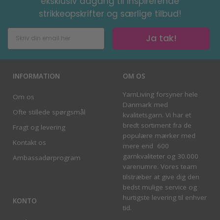
eksklusiv adgang til inspirerende
strikkeopskrifter og særlige tilbud!
Ja tak!
INFORMATION
OM OS
YarnLiving forsyner hele
Om os
Danmark med
Ofte stillede spørgsmål
kvalitetsgarn. Vi har et
bredt sortiment fra de
Fragt og levering
populære mærker med
Kontakt os
mere end 600
garnkvaliteter og 30.000
Ambassadørprogram
varenumre. Vores team
tilstræber at give dig den
bedst mulige service og
hurtigste levering til enhver
KONTO
tid.