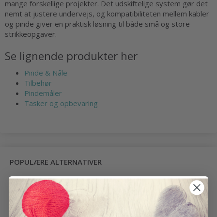
mange forskellige projekter. Det udskiftelige system gør det
nemt at justere undervejs, og kompatibiliteten mellem kabler
og pinde giver en praktisk løsning til både små og store
strikkeopgaver.
Se lignende produkter her
Pinde & Nåle
Tilbehør
Pindemåler
Tasker og opbevaring
POPULÆRE ALTERNATIVER