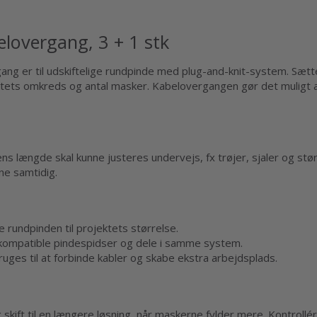
elovergang, 3 + 1 stk
ang er til udskiftelige rundpinde med plug-and-knit-system. S
ktets omkreds og antal masker. Kabelovergangen gør det muligt at
ens længde skal kunne justeres undervejs, fx trøjer, sjaler og stø
ne samtidig.
e rundpinden til projektets størrelse.
kompatible pindespidser og dele i samme system.
ges til at forbinde kabler og skabe ekstra arbejdsplads.
skift til en længere løsning, når maskerne fylder mere. Kontrollér