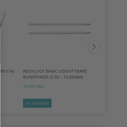
100 CM)
ADDICLICK BASIC UDSKIFTBARE
ADDI CLIC
RUNDPINDE (3.50 - 15.00MM)
43,95 DKK
75,95 DKK
Se produktet
Se produk