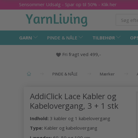
Sensommer Udsalg - Spar op til 50% - Klik her
GARN
PINDE & NÅLE
TILBEHØR
OP
Fri fragt ved 499,-
PINDE & NÅLE
Mærker
AddiClick Lace Kabler og
Kabelovergang, 3 + 1 stk
Indhold:
3 kabler og 1 kabelovergang
Type:
Kabler og kabelovergang
Længder:
60, 80 og 100 cm