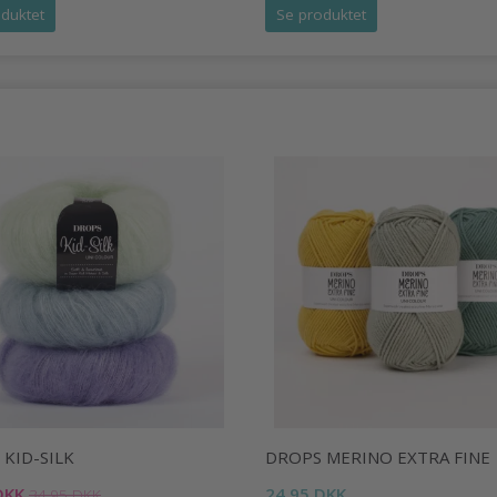
duktet
Se produktet
KID-SILK
DROPS MERINO EXTRA FINE
DKK
24,95 DKK
34,95 DKK