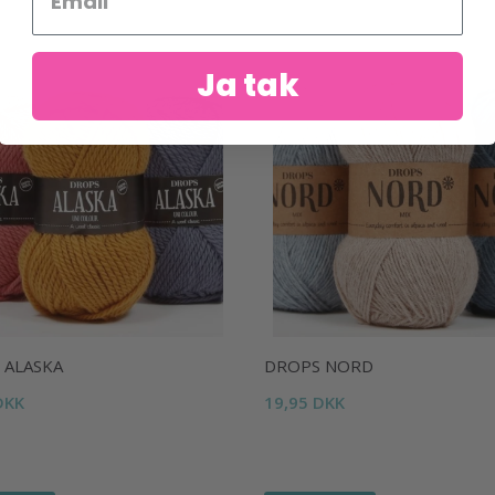
Ja tak
 ALASKA
DROPS NORD
DKK
19,95 DKK