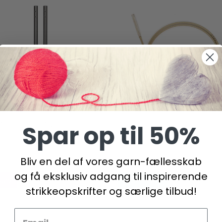
KABELOVERGANGE, 2 STK
ADDI CLICK BASIC WIRE (60-
Spar op til 50%
DKK
67,95 DKK
Bliv en del af vores garn-fællesskab
og få eksklusiv adgang til inspirerende
kurv
Se produktet
strikkeopskrifter og særlige tilbud!