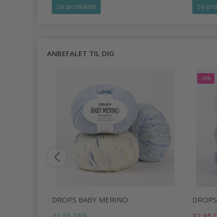
Se produktet
Se pro
ANBEFALET TIL DIG
-6%
DROPS BABY MERINO
DROPS 
22,95 DKK
32,95 