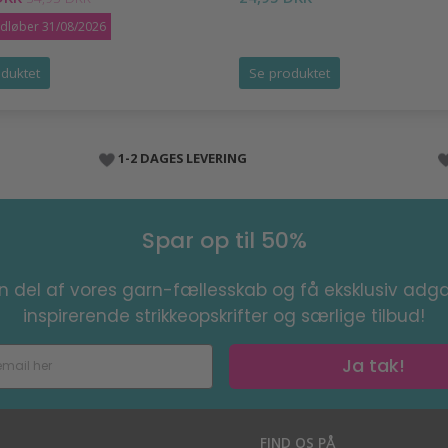
udløber 31/08/2026
duktet
Se produktet
1-2 DAGES LEVERING
Spar op til 50%
en del af vores garn-fællesskab og få eksklusiv adga
inspirerende strikkeopskrifter og særlige tilbud!
Ja tak!
S
FIND OS PÅ