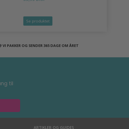
Tilbud udlø
Se produktet
Se produk
VI PAKKER OG SENDER 365 DAGE OM ÅRET
ng til
ARTIKLER OG GUIDES