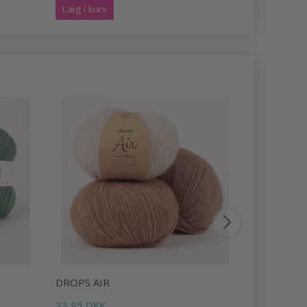
Læg i kurv
Se produk
DROPS AIR
DROPS LI
33,95 DKK
16,95 DKK