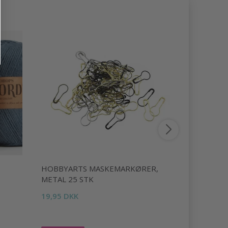
HOBBYARTS MASKEMARKØRER,
MAYFLOWE
METAL 25 STK
41,95 DKK
19,95 DKK