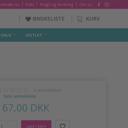
Kontakt os
EAN
Fragt og levering
Om os
KURV
ØNSKELISTE
SALG
OUTLET
0
anmeldelser
Skriv anmeldelse
167,00 DKK
Læg i kurv