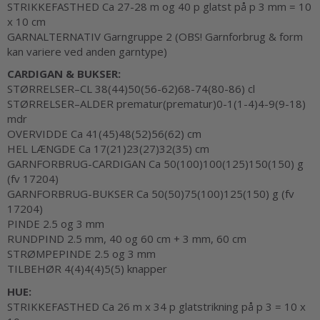
STRIKKEFASTHED Ca 27-28 m og 40 p glatst på p 3 mm = 10
x 10 cm
GARNALTERNATIV Garngruppe 2 (OBS! Garnforbrug & form
kan variere ved anden garntype)
CARDIGAN & BUKSER:
STØRRELSER–CL 38(44)50(56-62)68-74(80-86) cl
STØRRELSER–ALDER prematur(prematur)0-1(1-4)4-9(9-18)
mdr
OVERVIDDE Ca 41(45)48(52)56(62) cm
HEL LÆNGDE Ca 17(21)23(27)32(35) cm
GARNFORBRUG-CARDIGAN Ca 50(100)100(125)150(150) g
(fv 17204)
GARNFORBRUG-BUKSER Ca 50(50)75(100)125(150) g (fv
17204)
PINDE 2.5 og 3 mm
RUNDPIND 2.5 mm, 40 og 60 cm + 3 mm, 60 cm
STRØMPEPINDE 2.5 og 3 mm
TILBEHØR 4(4)4(4)5(5) knapper
HUE:
STRIKKEFASTHED Ca 26 m x 34 p glatstrikning på p 3 = 10 x