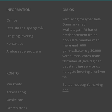
INFORMATION
OM OS
YarnLiving forsyner hele
Om os
Danmark med
Ofte stillede spørgsmål
kvalitetsgarn. Vi har et
bredt sortiment fra de
Fragt og levering
populære mærker med
Kontakt os
mere end 600
garnkvaliteter og 30.000
Ambassadørprogram
varenumre. Vores team
tilstræber at give dig den
bedst mulige service og
hurtigste levering til enhver
KONTO
tid.
Min konto
Se teamet bag YarnLiving
her
.
Adressebog
Ønskeliste
Ordrehistorik