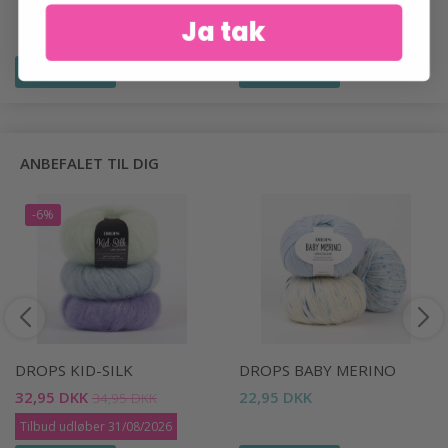
Ja tak
Se produktet
Se produktet
ANBEFALET TIL DIG
-6%
DROPS KID-SILK
DROPS BABY MERINO
32,95 DKK
22,95 DKK
34,95 DKK
Tilbud udløber 31/08/2026