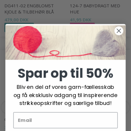
DG411-02 ENGBLOMST
124-7 BABYDRAGT MED
KJOLE & TILBEHØR BLÅ
HUE
479,00 DKK
41,95 DKK
Se produktet
Læg i kurv
ANDRE HAR OGSÅ SET
Spar op til 50%
Bliv en del af vores garn-fællesskab
og få eksklusiv adgang til inspirerende
strikkeopskrifter og særlige tilbud!
GJESTAL BABY ULL
GJESTAL PURE MERINO
39,95 DKK
34,95 DKK