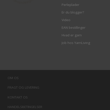
Perleplader
Er du blogger?
Video
EAN bestillinger
Hvad er garn
Job hos YarnLiving
OM OS
FRAGT OG LEVERING
KONTAKT OS
HANDELSBETINGELSER