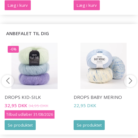
Læg i kurv
Læg i kurv
ANBEFALET TIL DIG
-6%
DROPS KID-SILK
DROPS BABY MERINO
32,95 DKK
22,95 DKK
34,95 DKK
Tilbud udløber 31/08/2026
Se produktet
Se produktet