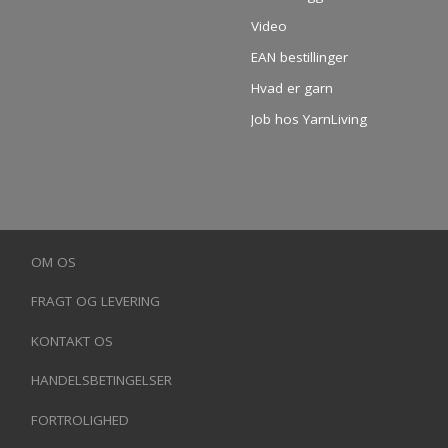
Video
EAN bestillinger
Hvad er garn
Job hos YarnLiving
OM OS
FRAGT OG LEVERING
KONTAKT OS
HANDELSBETINGELSER
FORTROLIGHED