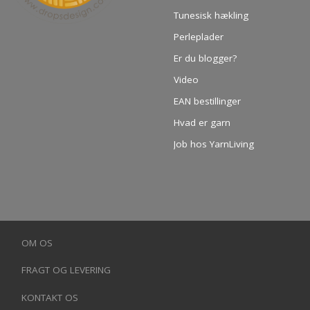
Tunesisk hækling
Perleplader
Er du blogger?
Video
EAN bestillinger
Hvad er garn
Job hos YarnLiving
OM OS
FRAGT OG LEVERING
KONTAKT OS