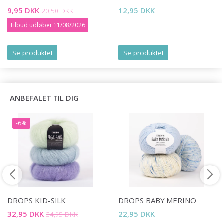
9,95 DKK
12,95 DKK
20,50 DKK
Tilbud udløber 31/08/2026
Se produktet
Se produktet
ANBEFALET TIL DIG
-6%
DROPS KID-SILK
DROPS BABY MERINO
32,95 DKK
22,95 DKK
34,95 DKK