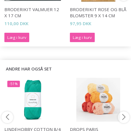
BRODERIKIT VALMUER 12
BRODERIKIT ROSE OG BLÅ
X 17 CM
BLOMSTER 9 X 14 CM
110,00 DKK
97,95 DKK
Læg i kurv
Læg i kurv
ANDRE HAR OGSÅ SET
-51%
LINDEHOBBY COTTON 8/4
DROPS PARIS