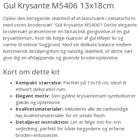
Gul Krysante M5406 13x18cm
Oplev den betagende skønhed af et kunstværk i miniaturform
med vores broderisæt "Gul Krysante M5406"! Dette elegante
broderisæt præsenterer en fantastisk gengivelse af en gul
krysantemum, hvor de livlige nuancer af gul tilføjer liv og
varme til enhver baggrund. Med sin delikate balance mellem
kunstnerisk detaljerigdom og naturlig skønhed, vil dette sæt
give dig en afslappende og givende broderioplevelse.
Kort om dette kit
Kompakt størrelse:
Perfekt på 13x18 cm, ideel til
ethvert dekorativt rum.
Elegant motiv:
Den gyldne krysantemum symboliserer
glæde og optimisme.
Kvalitetsmaterialer:
Inkluderer alle de nødvendige
høj-kvalitetsmaterialer for et smukt finish.
Detaljeret instruktion:
Let at følge trin-for-trin
vejledning, perfekt for både begyndere og erfarne
broderi-entusiaster.