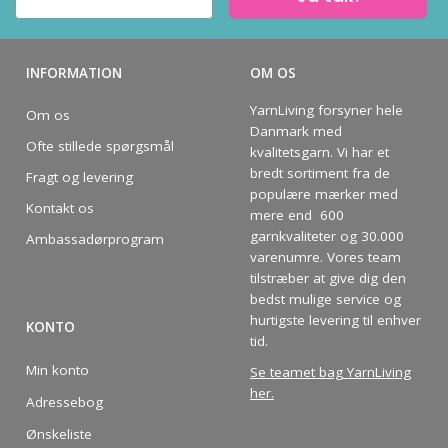
INFORMATION
OM OS
YarnLiving forsyner hele
Om os
Danmark med
Ofte stillede spørgsmål
kvalitetsgarn. Vi har et
bredt sortiment fra de
Fragt og levering
populære mærker med
Kontakt os
mere end 600
garnkvaliteter og 30.000
Ambassadørprogram
varenumre. Vores team
tilstræber at give dig den
bedst mulige service og
hurtigste levering til enhver
KONTO
tid.
Min konto
Se teamet bag YarnLiving
her
.
Adressebog
Ønskeliste