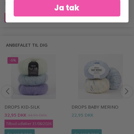
562,00 DKK
562,00 DKK
Ja tak
Læg i kurv
Læg i kurv
ANBEFALET TIL DIG
-6%
DROPS KID-SILK
DROPS BABY MERINO
32,95 DKK
22,95 DKK
34,95 DKK
Tilbud udløber 31/08/2026