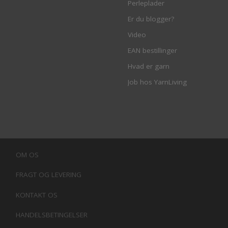
Perleplader
Er du blogger?
Video
EAN bestillinger
Hvad er garn
Job hos YarnLiving
OM OS
FRAGT OG LEVERING
KONTAKT OS
HANDELSBETINGELSER