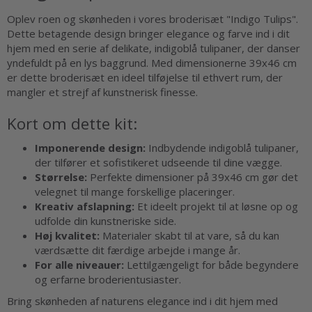
Oplev roen og skønheden i vores broderisæt "Indigo Tulips".
Dette betagende design bringer elegance og farve ind i dit
hjem med en serie af delikate, indigoblå tulipaner, der danser
yndefuldt på en lys baggrund. Med dimensionerne 39x46 cm
er dette broderisæt en ideel tilføjelse til ethvert rum, der
mangler et strejf af kunstnerisk finesse.
Kort om dette kit:
Imponerende design:
Indbydende indigoblå tulipaner,
der tilfører et sofistikeret udseende til dine vægge.
Størrelse:
Perfekte dimensioner på 39x46 cm gør det
velegnet til mange forskellige placeringer.
Kreativ afslapning:
Et ideelt projekt til at løsne op og
udfolde din kunstneriske side.
Høj kvalitet:
Materialer skabt til at vare, så du kan
værdsætte dit færdige arbejde i mange år.
For alle niveauer:
Lettilgængeligt for både begyndere
og erfarne broderientusiaster.
Bring skønheden af naturens elegance ind i dit hjem med