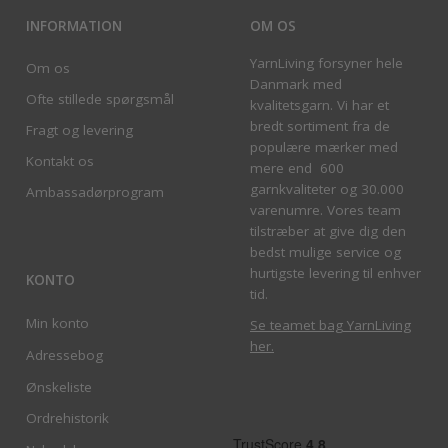
INFORMATION
OM OS
YarnLiving forsyner hele
Om os
Danmark med
Ofte stillede spørgsmål
kvalitetsgarn. Vi har et
bredt sortiment fra de
Fragt og levering
populære mærker med
Kontakt os
mere end 600
garnkvaliteter og 30.000
Ambassadørprogram
varenumre. Vores team
tilstræber at give dig den
bedst mulige service og
hurtigste levering til enhver
KONTO
tid.
Min konto
Se teamet bag YarnLiving
her
.
Adressebog
Ønskeliste
Ordrehistorik