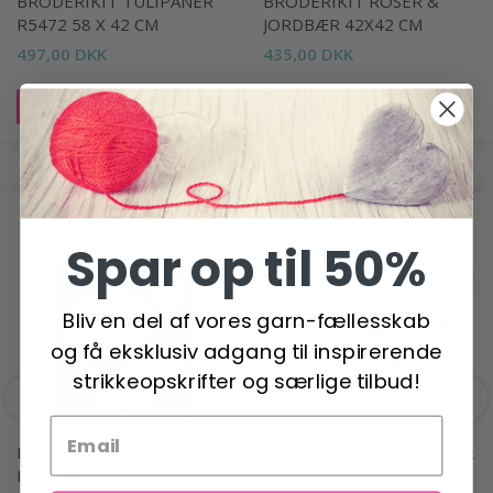
BRODERIKIT TULIPANER
BRODERIKIT ROSER &
R5472 58 X 42 CM
JORDBÆR 42X42 CM
497,00 DKK
435,00 DKK
Læg i kurv
Læg i kurv
ANDRE HAR OGSÅ SET
Spar op til 50%
Bliv en del af vores garn-fællesskab
og få eksklusiv adgang til inspirerende
strikkeopskrifter og særlige tilbud!
BRODERIKIT HARDANGER
BRODERIKIT THE FLOWER
KRANS 67X67 CM
OF LOVE 56X39CM