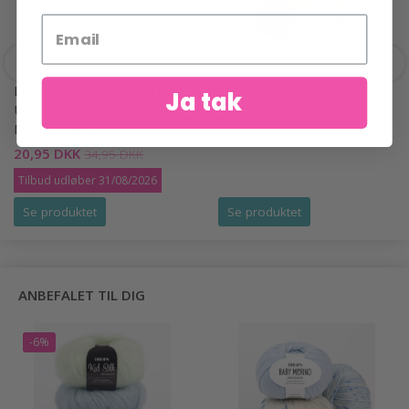
LINDEHOBBY FIRKANTET
DROPS PARIS
Ja tak
UDTRÆKKELIGT
12,95 DKK
MÅLEBÅND, 150 CM
20,95 DKK
34,95 DKK
Tilbud udløber 31/08/2026
Se produktet
Se produktet
ANBEFALET TIL DIG
-6%