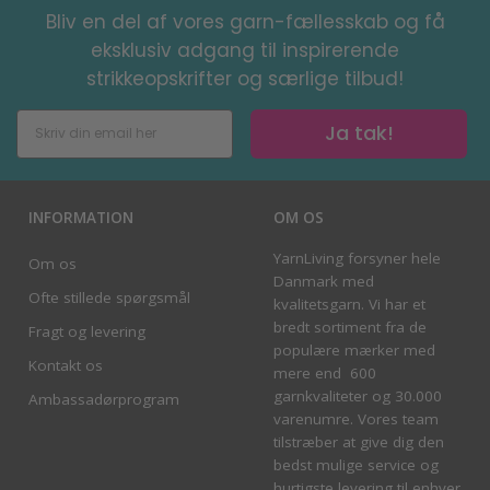
Bliv en del af vores garn-fællesskab og få
eksklusiv adgang til inspirerende
strikkeopskrifter og særlige tilbud!
Ja tak!
INFORMATION
OM OS
YarnLiving forsyner hele
Om os
Danmark med
Ofte stillede spørgsmål
kvalitetsgarn. Vi har et
bredt sortiment fra de
Fragt og levering
populære mærker med
Kontakt os
mere end 600
garnkvaliteter og 30.000
Ambassadørprogram
varenumre. Vores team
tilstræber at give dig den
bedst mulige service og
hurtigste levering til enhver