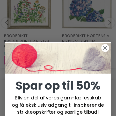
BRODERIKIT
BRODERIKIT HORTENSIA
KRYDDERURTER R 5379
R5318 55 X 41 CM
38 X 33 CM
482,00 DKK
375,00 DKK
Læg i kurv
Læg i kurv
Spar op til 50%
ANDRE HAR OGSÅ SET
Bliv en del af vores garn-fællesskab
-40%
og få eksklusiv adgang til inspirerende
strikkeopskrifter og særlige tilbud!