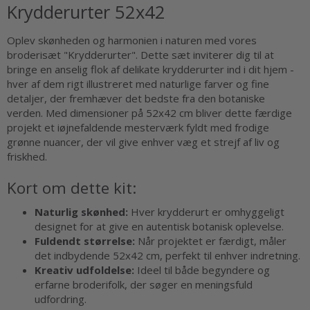
Krydderurter 52x42
Oplev skønheden og harmonien i naturen med vores
broderisæt "Krydderurter". Dette sæt inviterer dig til at
bringe en anselig flok af delikate krydderurter ind i dit hjem -
hver af dem rigt illustreret med naturlige farver og fine
detaljer, der fremhæver det bedste fra den botaniske
verden. Med dimensioner på 52x42 cm bliver dette færdige
projekt et iøjnefaldende mesterværk fyldt med frodige
grønne nuancer, der vil give enhver væg et strejf af liv og
friskhed.
Kort om dette kit:
Naturlig skønhed:
Hver krydderurt er omhyggeligt
designet for at give en autentisk botanisk oplevelse.
Fuldendt størrelse:
Når projektet er færdigt, måler
det indbydende 52x42 cm, perfekt til enhver indretning.
Kreativ udfoldelse:
Ideel til både begyndere og
erfarne broderifolk, der søger en meningsfuld
udfordring.