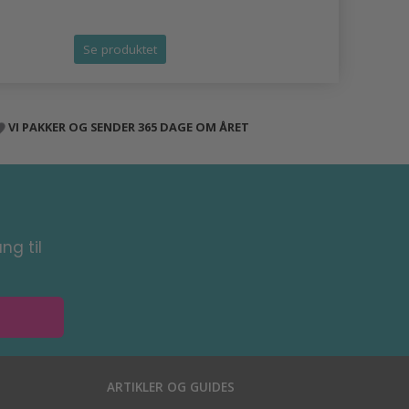
Tilbud udlø
Se produktet
Se produk
VI PAKKER OG SENDER 365 DAGE OM ÅRET
ng til
ARTIKLER OG GUIDES