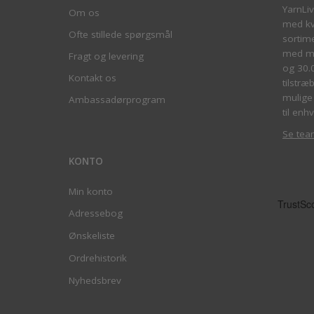
YarnLi
Om os
med kva
Ofte stillede spørgsmål
sortim
med me
Fragt og levering
og 30.
Kontakt os
tilstræ
mulige 
Ambassadørprogram
til enhv
Se tea
KONTO
Min konto
Adressebog
Ønskeliste
Ordrehistorik
Nyhedsbrev