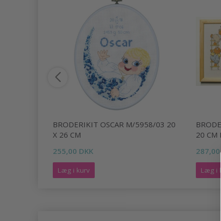
188/14 14
BRODERIKIT OSCAR M/5958/03 20
BRODE
X 26 CM
20 CM 
255,00 DKK
287,00
Læg i kurv
Læg i 