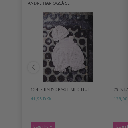
ANDRE HAR OGSÅ SET
ANDER
124-7 BABYDRAGT MED HUE
29-8 
41,95 DKK
138,00
Læg i kurv
Læg i 