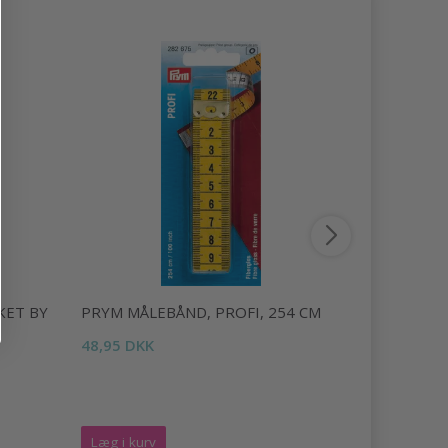
-20%
KET BY
PRYM MÅLEBÅND, PROFI, 254 CM
SCHEEPJE
FARVEPAKK
48,95 DKK
778,00 DK
Tilbud udlø
Læg i kurv
Læg i kurv