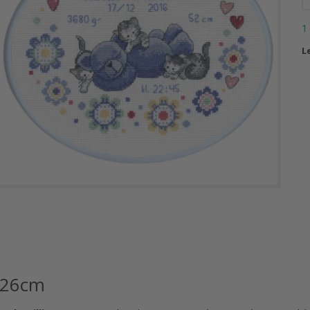
1
L
x26cm