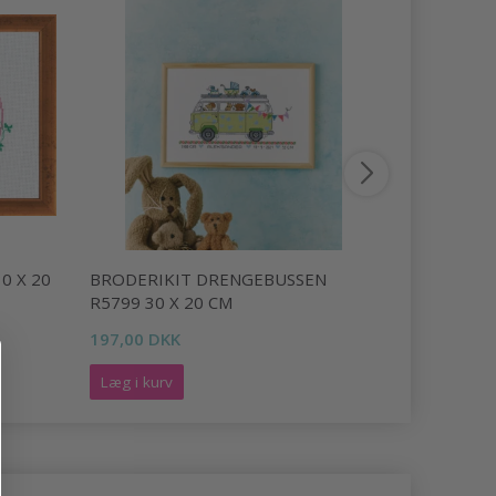
0 X 20
BRODERIKIT DRENGEBUSSEN
BRODERIK
R5799 30 X 20 CM
X 22 CM
197,00 DKK
160,00 DK
Læg i kurv
Læg i kurv