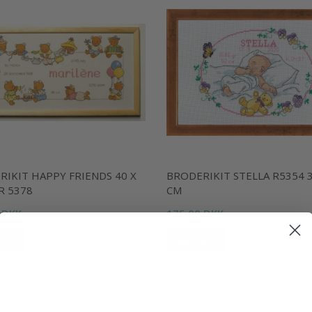
RIKIT HAPPY FRIENDS 40 X
BRODERIKIT STELLA R5354 3
R 5378
CM
 DKK
175,00 DKK
kurv
Læg i kurv