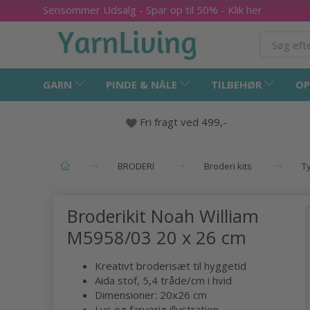
Sensommer Udsalg - Spar op til 50% - Klik her
GARN
PINDE & NÅLE
TILBEHØR
OP
Fri fragt ved 499,-
BRODERI
Broderi kits
T
Broderikit Noah William
M5958/03 20 x 26 cm
Kreativt broderisæt til hyggetid
Aida stof, 5,4 tråde/cm i hvid
Dimensioner: 20x26 cm
Lys og farverig illustration