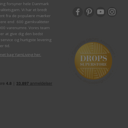
ving forsyner hele Danmark
litetsgarn. Vi har et bredt
ent fra de populære mærker
re end 600 garnkvaliteter
000 varenumre. Vores team
ber at give dig den bedst
service og hurtigste levering
er tid.
met bag YarnLiving her
.