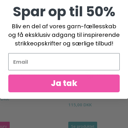
Spar op til 50%
Bliv en del af vores garn-fællesskab
og få eksklusiv adgang til inspirerende
strikkeopskrifter og særlige tilbud!
Ja tak
LAY DOWN BY DROPS DESIGN
51-4 FEATHER BLOOM BLAN
DROPS DESIGN
 DKK
115,00 DKK
kurv
Se produktet