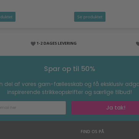
duktet
Se produktet
1-2 DAGES LEVERING
Spar op til 50%
en del af vores garn-fællesskab og få eksklusiv adga
inspirerende strikkeopskrifter og særlige tilbud!
Ja tak!
S
FIND OS PÅ