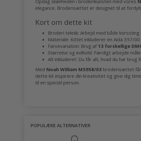
Opdag skønheden i broderikunsten med vores
N
elegance. Broderisættet er designet til at fordybe 
Kort om dette kit
Broderi teknik: Arbejd med både korssting 
Materiale: Kittet inkluderer en Aida 357/00
Farvevariation: Brug af
13 forskellige DM
Størrelse og indhold: Færdigt arbejde mål
Alt inkluderet: Du får alt, hvad du har brug fo
Med
Noah William M5958/03
broderisættet får
dette kit inspirere din kreativitet og give dig t
til en speciel person.
POPULÆRE ALTERNATIVER