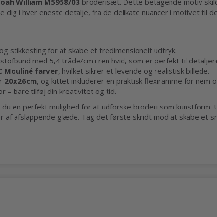
oah William M5958/03
broderisæt. Dette betagende motiv skildre
dig i hver eneste detalje, fra de delikate nuancer i motivet til de li
og stikkesting for at skabe et tredimensionelt udtryk.
 stofbund med 5,4 tråde/cm i ren hvid, som er perfekt til detalje
C Mouliné farver
, hvilket sikrer et levende og realistisk billede.
er
20x26cm
, og kittet inkluderer en praktisk flexiramme for nem
r – bare tilføj din kreativitet og tid.
 du en perfekt mulighed for at udforske broderi som kunstform. U
imer af afslappende glæde. Tag det første skridt mod at skabe et s