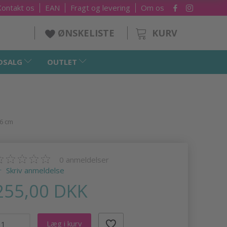
Kontakt os
EAN
Fragt og levering
Om os
KURV
ØNSKELISTE
DSALG
OUTLET
26 cm
0
anmeldelser
Skriv anmeldelse
255,00 DKK
Læg i kurv